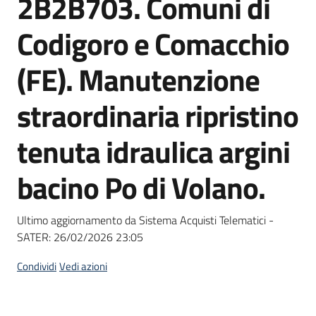
2B2B703. Comuni di
acquisto
Codigoro e Comacchio
Supporto
(FE). Manutenzione
straordinaria ripristino
Piattaforme
tenuta idraulica argini
telematiche
bacino Po di Volano.
Ultimo aggiornamento da Sistema Acquisti Telematici -
SATER:
26/02/2026 23:05
English
site
Condividi
Vedi azioni