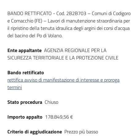
Seguici
Dati del bando
su
BANDO RETTIFICATO - Cod. 2B2B703 – Comuni di Codigoro
e Comacchio (FE) – Lavori di manutenzione straordinaria per
il ripristino della tenuta idraulica degli argini dei corsi d’acqua
del bacino del Po di Volano.
Ente appaltante
AGENZIA REGIONALE PER LA
SICUREZZA TERRITORIALE E LA PROTEZIONE CIVILE
Bando rettificato
rettifica avviso di manifestazione di interesse e proroga
termini
Stato procedura
Chiuso
Importo appalto
178.849,56 €
Criterio di aggiudicazione
Prezzo più basso