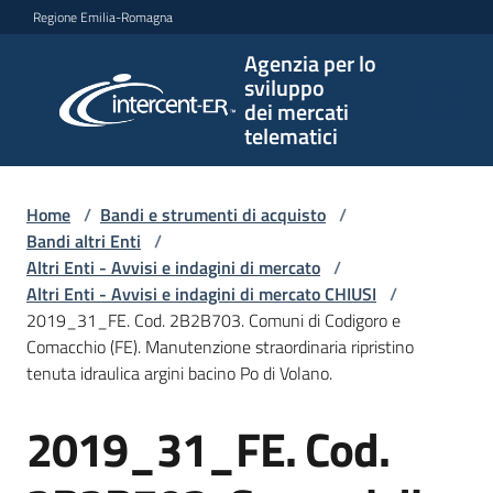
Vai al contenuto
Vai alla navigazione
Vai al footer
Regione Emilia-Romagna
Agenzia per lo
Agenzia
sviluppo
per lo
dei mercati
sviluppo
telematici
dei
mercati
telematici
Home
/
Bandi e strumenti di acquisto
/
Bandi altri Enti
/
Altri Enti - Avvisi e indagini di mercato
/
Altri Enti - Avvisi e indagini di mercato CHIUSI
/
L'Agenzia
2019_31_FE. Cod. 2B2B703. Comuni di Codigoro e
Comacchio (FE). Manutenzione straordinaria ripristino
tenuta idraulica argini bacino Po di Volano.
Bandi
2019_31_FE. Cod.
e
Salta al contenuto
strumenti
di