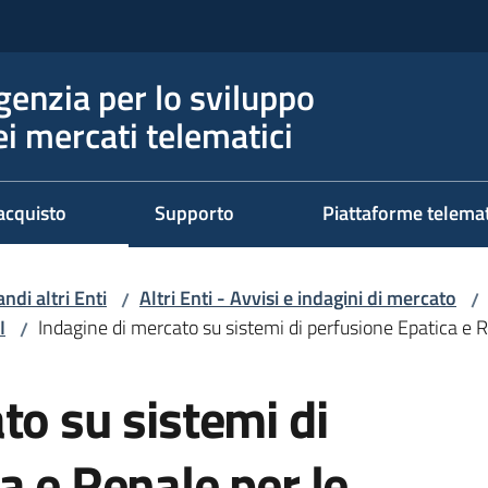
genzia per lo sviluppo
ei mercati telematici
acquisto
Supporto
Piattaforme telema
ndi altri Enti
Altri Enti - Avvisi e indagini di mercato
/
/
I
Indagine di mercato su sistemi di perfusione Epatica e 
/
to su sistemi di
a e Renale per le