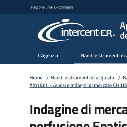
Vai al contenuto
Vai alla navigazione
Vai al footer
Regione Emilia-Romagna
A
d
L'Agenzia
Bandi e strumenti di 
Home
Bandi e strumenti di acquisto
Ba
/
/
Altri Enti - Avvisi e indagini di mercato CHIUS
Salta al contenuto
Indagine di merca
perfusione Epatic