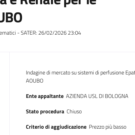
OUBO
ematici - SATER:
26/02/2026 23:04
Dati del bando
Indagine di mercato su sistemi di perfusione Epat
AOUBO
Ente appaltante
AZIENDA USL DI BOLOGNA
Stato procedura
Chiuso
Criterio di aggiudicazione
Prezzo più basso