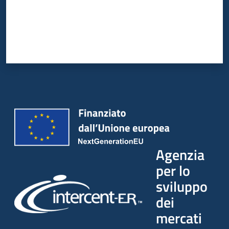
Agenzia
per lo
sviluppo
dei
mercati