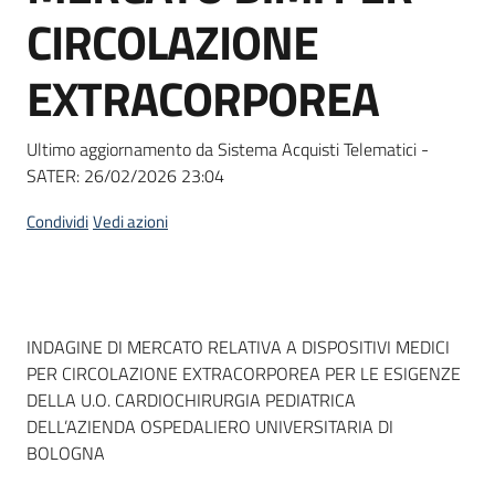
acquisto
CIRCOLAZIONE
EXTRACORPOREA
Supporto
Ultimo aggiornamento da Sistema Acquisti Telematici -
SATER:
26/02/2026 23:04
Piattaforme
telematiche
Condividi
Vedi azioni
Dati del bando
INDAGINE DI MERCATO RELATIVA A DISPOSITIVI MEDICI
PER CIRCOLAZIONE EXTRACORPOREA PER LE ESIGENZE
English
DELLA U.O. CARDIOCHIRURGIA PEDIATRICA
site
DELL’AZIENDA OSPEDALIERO UNIVERSITARIA DI
BOLOGNA