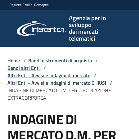
Vai al contenuto
Vai alla navigazione
Vai al footer
Regione Emilia-Romagna
Agenzia per lo
Agenzia
sviluppo
per lo
dei mercati
sviluppo
telematici
dei
mercati
telematici
Home
/
Bandi e strumenti di acquisto
/
Bandi altri Enti
/
Altri Enti - Avvisi e indagini di mercato
/
Altri Enti - Avvisi e indagini di mercato CHIUSI
/
L'Agenzia
INDAGINE DI MERCATO D.M. PER CIRCOLAZIONE
EXTRACORPOREA
INDAGINE DI
Bandi
Salta al contenuto
e
strumenti
MERCATO D.M. PER
di