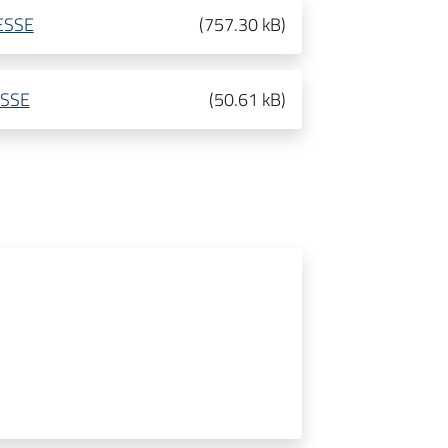
ESSE
(
757.30 kB
)
ESSE
(
50.61 kB
)