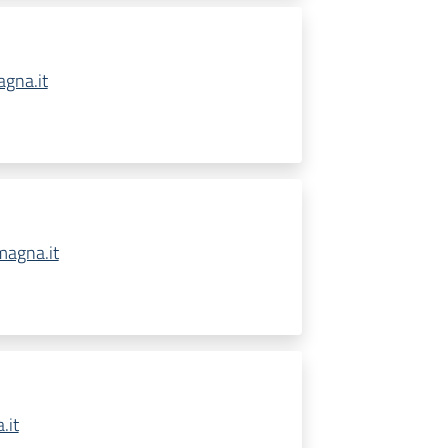
gna.it
magna.it
.it