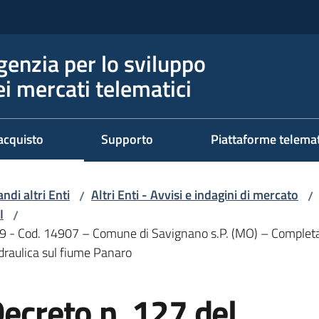
genzia per lo sviluppo
ei mercati telematici
acquisto
Supporto
Piattaforme telema
ndi altri Enti
Altri Enti - Avvisi e indagini di mercato
/
/
I
/
 Cod. 14907 – Comune di Savignano s.P. (MO) – Completamen
draulica sul fiume Panaro
reto n. 127 del