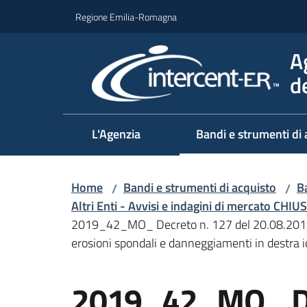
Vai al contenuto
Vai alla navigazione
Vai al footer
Regione Emilia-Romagna
A
d
L'Agenzia
Bandi e strumenti di 
Home
Bandi e strumenti di acquisto
Ba
/
/
Altri Enti - Avvisi e indagini di mercato CHIUS
2019_42_MO_ Decreto n. 127 del 20.08.2019 -
erosioni spondali e danneggiamenti in destra i
Salta al contenuto
2019_42_MO_ Dec