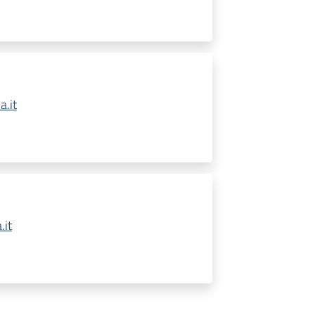
.it
.it