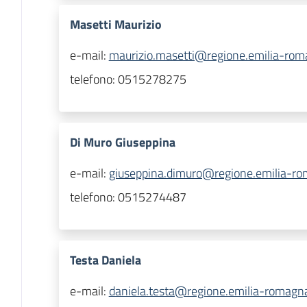
Masetti Maurizio
e-mail:
maurizio.masetti@regione.emilia-roma
telefono:
0515278275
Di Muro Giuseppina
e-mail:
giuseppina.dimuro@regione.emilia-ro
telefono:
0515274487
Testa Daniela
e-mail:
daniela.testa@regione.emilia-romagna