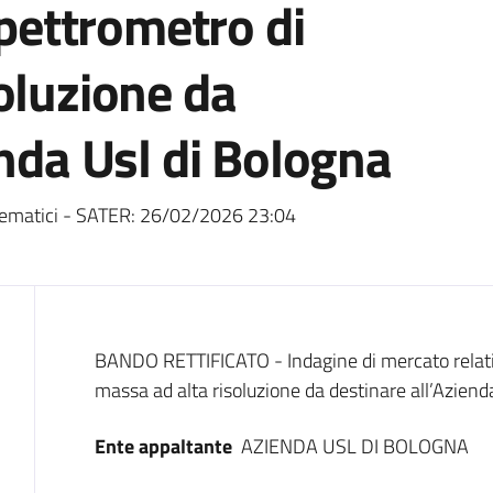
spettrometro di
oluzione da
enda Usl di Bologna
ematici - SATER:
26/02/2026 23:04
Dati del bando
BANDO RETTIFICATO - Indagine di mercato relativa
massa ad alta risoluzione da destinare all’Aziend
Ente appaltante
AZIENDA USL DI BOLOGNA