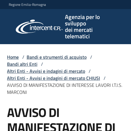
Vai al contenuto
Vai alla navigazione
Vai al footer
Regione Emilia-Romagna
Agenzia per lo
Agenzia
sviluppo
per lo
dei mercati
sviluppo
telematici
dei
mercati
telematici
Home
/
Bandi e strumenti di acquisto
/
Bandi altri Enti
/
Altri Enti - Avvisi e indagini di mercato
/
Altri Enti - Avvisi e indagini di mercato CHIUSI
/
L'Agenzia
AVVISO DI MANIFESTAZIONE DI INTERESSE LAVORI I.T.I.S.
MARCONI
AVVISO DI
Bandi
Salta al contenuto
e
strumenti
MANIFESTAZIONE DI
di