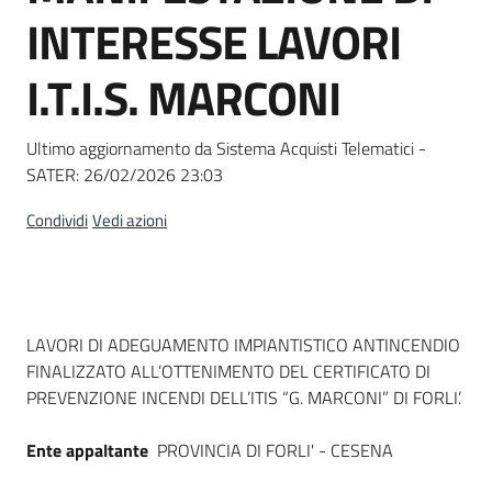
acquisto
INTERESSE LAVORI
I.T.I.S. MARCONI
Supporto
Ultimo aggiornamento da Sistema Acquisti Telematici -
SATER:
26/02/2026 23:03
Piattaforme
telematiche
Condividi
Vedi azioni
Dati del bando
LAVORI DI ADEGUAMENTO IMPIANTISTICO ANTINCENDIO
FINALIZZATO ALL’OTTENIMENTO DEL CERTIFICATO DI
English
PREVENZIONE INCENDI DELL’ITIS “G. MARCONI” DI FORLI’.
site
Ente appaltante
PROVINCIA DI FORLI' - CESENA