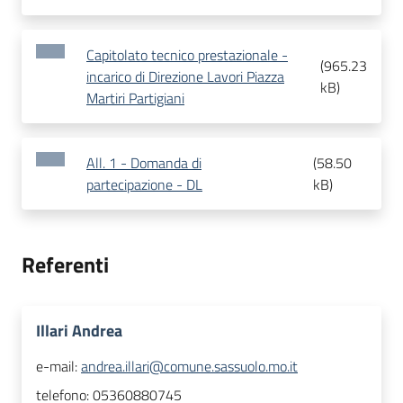
Capitolato tecnico prestazionale -
(
965.23
incarico di Direzione Lavori Piazza
kB
)
Martiri Partigiani
All. 1 - Domanda di
(
58.50
partecipazione - DL
kB
)
Referenti
Illari Andrea
e-mail:
andrea.illari@comune.sassuolo.mo.it
telefono:
05360880745