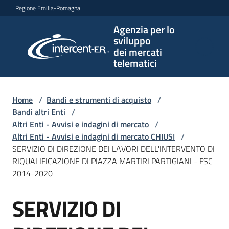
Vai al contenuto
Vai alla navigazione
Vai al footer
Regione Emilia-Romagna
Agenzia per lo
Agenzia
sviluppo
per lo
dei mercati
sviluppo
telematici
dei
mercati
telematici
Home
/
Bandi e strumenti di acquisto
/
Bandi altri Enti
/
Altri Enti - Avvisi e indagini di mercato
/
Altri Enti - Avvisi e indagini di mercato CHIUSI
/
L'Agenzia
SERVIZIO DI DIREZIONE DEI LAVORI DELL'INTERVENTO DI
RIQUALIFICAZIONE DI PIAZZA MARTIRI PARTIGIANI - FSC
2014-2020
Bandi
SERVIZIO DI
e
Salta al contenuto
strumenti
di