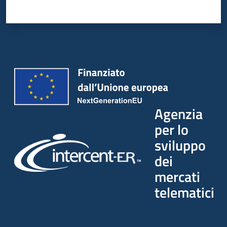
Agenzia
per lo
sviluppo
dei
mercati
telematici