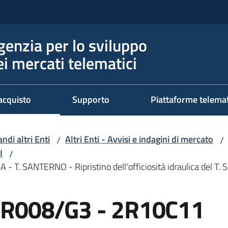
genzia per lo sviluppo
ei mercati telematici
acquisto
Supporto
Piattaforme telema
ndi altri Enti
Altri Enti - Avvisi e indagini di mercato
/
/
I
/
 SANTERNO - Ripristino dell'officiosità idraulica del T. S
R008/G3 - 2R10C11