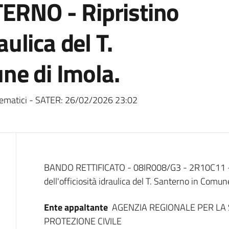
TERNO - Ripristino
aulica del T.
ne di Imola.
ematici - SATER:
26/02/2026 23:02
Dati del bando
BANDO RETTIFICATO - 08IR008/G3 - 2R10C11 - 
dell'officiosità idraulica del T. Santerno in C
Ente appaltante
AGENZIA REGIONALE PER LA 
PROTEZIONE CIVILE