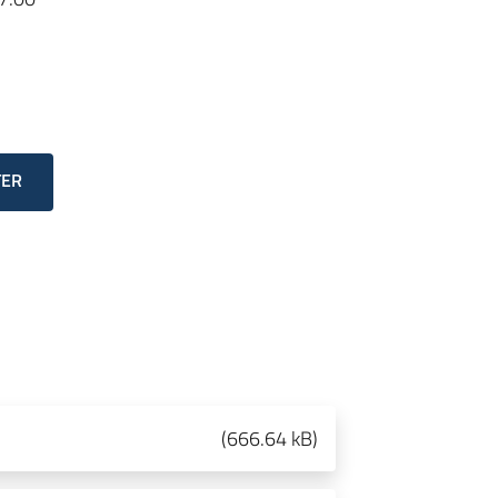
TER
(
666.64 kB
)