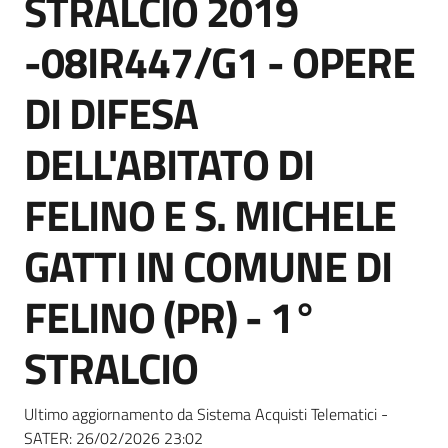
STRALCIO 2019
acquisto
-08IR447/G1 - OPERE
Supporto
DI DIFESA
DELL'ABITATO DI
Piattaforme
FELINO E S. MICHELE
telematiche
GATTI IN COMUNE DI
FELINO (PR) - 1°
STRALCIO
English
site
Ultimo aggiornamento da Sistema Acquisti Telematici -
SATER:
26/02/2026 23:02