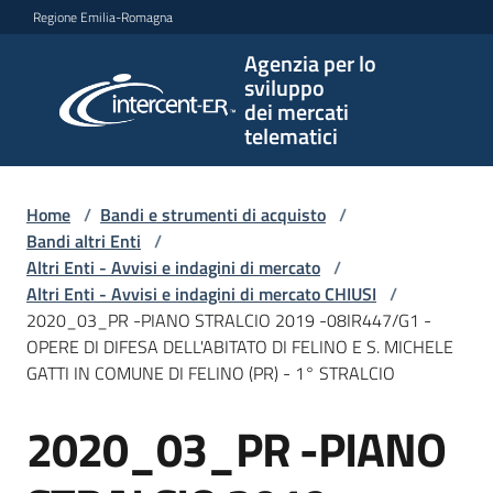
Vai al contenuto
Vai alla navigazione
Vai al footer
Regione Emilia-Romagna
Agenzia per lo
Agenzia
sviluppo
per lo
dei mercati
sviluppo
telematici
dei
mercati
telematici
Home
/
Bandi e strumenti di acquisto
/
Bandi altri Enti
/
Altri Enti - Avvisi e indagini di mercato
/
Altri Enti - Avvisi e indagini di mercato CHIUSI
/
L'Agenzia
2020_03_PR -PIANO STRALCIO 2019 -08IR447/G1 -
OPERE DI DIFESA DELL'ABITATO DI FELINO E S. MICHELE
GATTI IN COMUNE DI FELINO (PR) - 1° STRALCIO
Bandi
2020_03_PR -PIANO
e
Salta al contenuto
strumenti
di