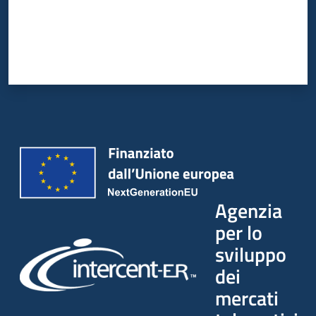
Agenzia
per lo
sviluppo
dei
mercati