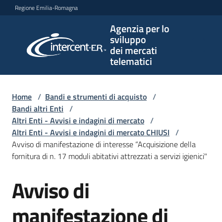
Vai al contenuto
Vai alla navigazione
Vai al footer
Regione Emilia-Romagna
Agenzia per lo
Agenzia
sviluppo
per lo
dei mercati
sviluppo
telematici
dei
mercati
telematici
Home
/
Bandi e strumenti di acquisto
/
Bandi altri Enti
/
Altri Enti - Avvisi e indagini di mercato
/
Altri Enti - Avvisi e indagini di mercato CHIUSI
/
L'Agenzia
Avviso di manifestazione di interesse “Acquisizione della
fornitura di n. 17 moduli abitativi attrezzati a servizi igienici"
Avviso di
Bandi
Salta al contenuto
e
strumenti
manifestazione di
di