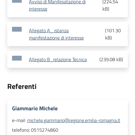
Avviso di Manifesatazione di
(
224.54
interesse
kB
)
Allegato A_ istanza
(
101.30
manifestazione di interesse
kB
)
Allegato B_relazione Tecnica
(
239.08 kB
)
Referenti
Giammario Michele
e-mail:
michele.giammario@regione.emilia-romagna.it
telefono:
0515274860