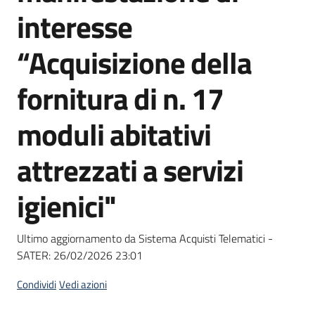
acquisto
interesse
“Acquisizione della
Supporto
fornitura di n. 17
moduli abitativi
Piattaforme
telematiche
attrezzati a servizi
igienici"
Ultimo aggiornamento da Sistema Acquisti Telematici -
English
SATER:
26/02/2026 23:01
site
Condividi
Vedi azioni