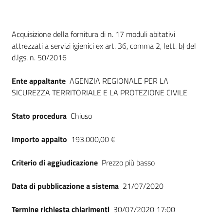
Seguici
su
Dati del bando
Acquisizione della fornitura di n. 17 moduli abitativi
attrezzati a servizi igienici ex art. 36, comma 2, lett. b) del
d.lgs. n. 50/2016
Ente appaltante
AGENZIA REGIONALE PER LA
SICUREZZA TERRITORIALE E LA PROTEZIONE CIVILE
Stato procedura
Chiuso
Importo appalto
193.000,00 €
Criterio di aggiudicazione
Prezzo più basso
Data di pubblicazione a sistema
21/07/2020
Termine richiesta chiarimenti
30/07/2020 17:00