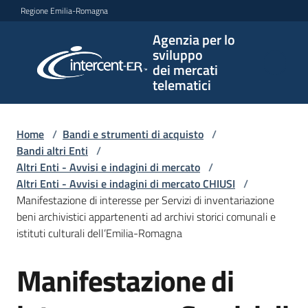
Vai al contenuto
Vai alla navigazione
Vai al footer
Regione Emilia-Romagna
Agenzia per lo
Agenzia
sviluppo
per lo
dei mercati
sviluppo
telematici
dei
mercati
telematici
Home
/
Bandi e strumenti di acquisto
/
Bandi altri Enti
/
Altri Enti - Avvisi e indagini di mercato
/
Altri Enti - Avvisi e indagini di mercato CHIUSI
/
L'Agenzia
Manifestazione di interesse per Servizi di inventariazione
beni archivistici appartenenti ad archivi storici comunali e
istituti culturali dell’Emilia-Romagna
Bandi
Manifestazione di
e
Salta al contenuto
strumenti
di