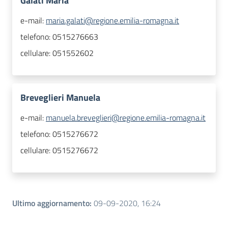
Galati Maria
e-mail:
maria.galati@regione.emilia-romagna.it
telefono:
0515276663
cellulare:
051552602
Breveglieri Manuela
e-mail:
manuela.breveglieri@regione.emilia-romagna.it
telefono:
0515276672
cellulare:
0515276672
Ultimo aggiornamento
:
09-09-2020, 16:24