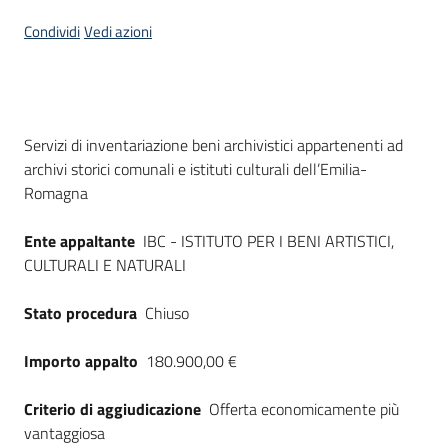
Seguici
Condividi
Vedi azioni
su
Dati del bando
Servizi di inventariazione beni archivistici appartenenti ad
archivi storici comunali e istituti culturali dell’Emilia-
Romagna
Ente appaltante
IBC - ISTITUTO PER I BENI ARTISTICI,
CULTURALI E NATURALI
Stato procedura
Chiuso
Importo appalto
180.900,00 €
Criterio di aggiudicazione
Offerta economicamente più
vantaggiosa