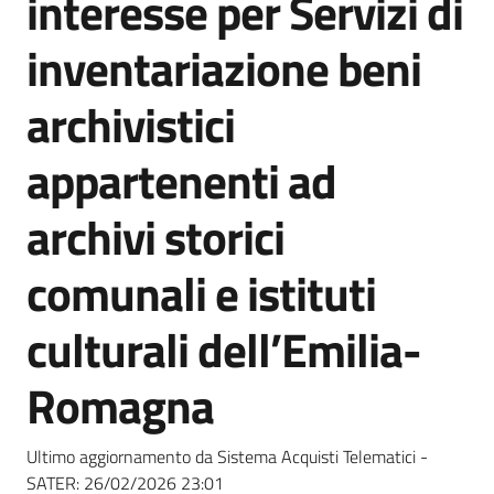
interesse per Servizi di
acquisto
inventariazione beni
Supporto
archivistici
appartenenti ad
Piattaforme
archivi storici
telematiche
comunali e istituti
culturali dell’Emilia-
Romagna
English
site
Ultimo aggiornamento da Sistema Acquisti Telematici -
SATER:
26/02/2026 23:01