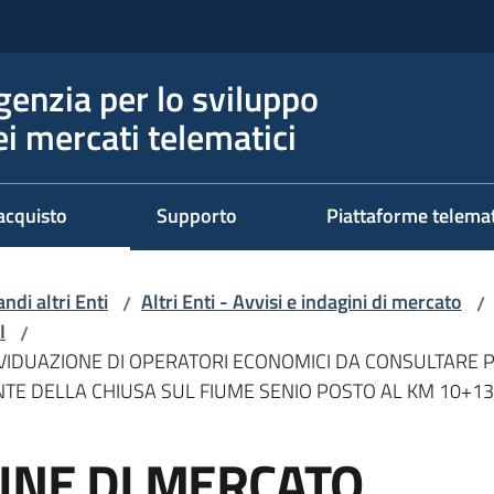
genzia per lo sviluppo
ei mercati telematici
acquisto
Supporto
Piattaforme telema
ndi altri Enti
Altri Enti - Avvisi e indagini di mercato
/
/
I
/
DIVIDUAZIONE DI OPERATORI ECONOMICI DA CONSULTARE 
TE DELLA CHIUSA SUL FIUME SENIO POSTO AL KM 10+13
GINE DI MERCATO