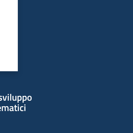
sviluppo
ematici