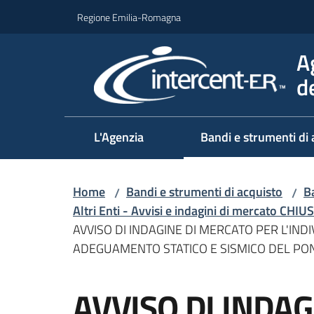
Vai al contenuto
Vai alla navigazione
Vai al footer
Regione Emilia-Romagna
A
d
L'Agenzia
Bandi e strumenti di 
Home
Bandi e strumenti di acquisto
Ba
/
/
Altri Enti - Avvisi e indagini di mercato CHIUS
AVVISO DI INDAGINE DI MERCATO PER L'IN
ADEGUAMENTO STATICO E SISMICO DEL PON
Salta al contenuto
AVVISO DI INDA