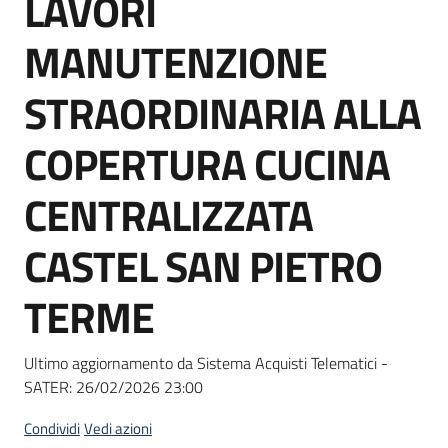
LAVORI
acquisto
MANUTENZIONE
Supporto
STRAORDINARIA ALLA
COPERTURA CUCINA
Piattaforme
CENTRALIZZATA
telematiche
CASTEL SAN PIETRO
TERME
English
Ultimo aggiornamento da Sistema Acquisti Telematici -
site
SATER:
26/02/2026 23:00
Condividi
Vedi azioni