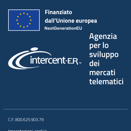
Agenzia
per lo
sviluppo
dei
mercati
telematici
C.F. 800.625.903.79
Impostazioni cookie