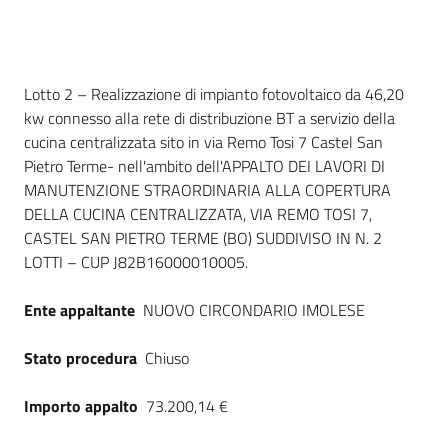
Seguici
su
Dati del bando
Lotto 2 – Realizzazione di impianto fotovoltaico da 46,20
kw connesso alla rete di distribuzione BT a servizio della
cucina centralizzata sito in via Remo Tosi 7 Castel San
Pietro Terme- nell'ambito dell'APPALTO DEI LAVORI DI
MANUTENZIONE STRAORDINARIA ALLA COPERTURA
DELLA CUCINA CENTRALIZZATA, VIA REMO TOSI 7,
CASTEL SAN PIETRO TERME (BO) SUDDIVISO IN N. 2
LOTTI – CUP J82B16000010005.
Ente appaltante
NUOVO CIRCONDARIO IMOLESE
Stato procedura
Chiuso
Importo appalto
73.200,14 €