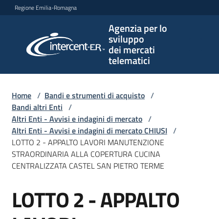
Vai al contenuto
Vai alla navigazione
Vai al footer
Regione Emilia-Romagna
Agenzia per lo
Agenzia
sviluppo
per lo
dei mercati
sviluppo
telematici
dei
mercati
telematici
Home
/
Bandi e strumenti di acquisto
/
Bandi altri Enti
/
Altri Enti - Avvisi e indagini di mercato
/
Altri Enti - Avvisi e indagini di mercato CHIUSI
/
L'Agenzia
LOTTO 2 - APPALTO LAVORI MANUTENZIONE
STRAORDINARIA ALLA COPERTURA CUCINA
CENTRALIZZATA CASTEL SAN PIETRO TERME
Bandi
LOTTO 2 - APPALTO
e
Salta al contenuto
strumenti
di