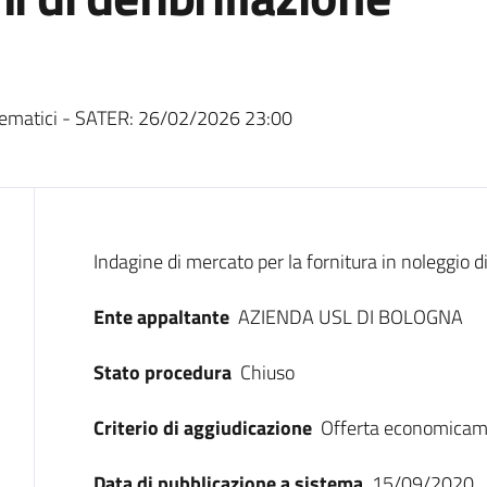
ematici - SATER:
26/02/2026 23:00
Dati del bando
Indagine di mercato per la fornitura in noleggio di 
Ente appaltante
AZIENDA USL DI BOLOGNA
Stato procedura
Chiuso
Criterio di aggiudicazione
Offerta economicam
Data di pubblicazione a sistema
15/09/2020