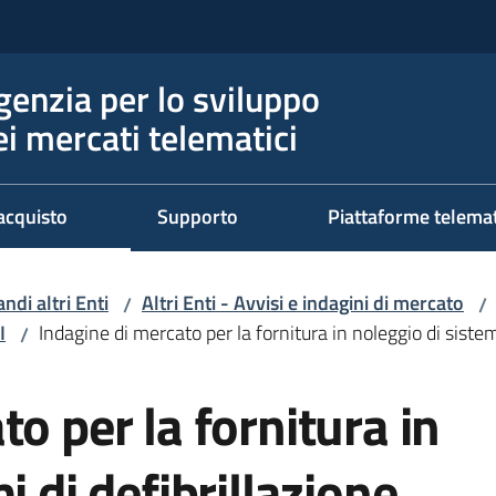
genzia per lo sviluppo
ei mercati telematici
acquisto
Supporto
Piattaforme telema
ndi altri Enti
Altri Enti - Avvisi e indagini di mercato
/
/
I
Indagine di mercato per la fornitura in noleggio di sistemi
/
o per la fornitura in
i di defibrillazione