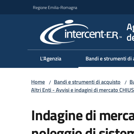
Vai al contenuto
Vai alla navigazione
Vai al footer
Regione Emilia-Romagna
A
d
L'Agenzia
Bandi e strumenti di 
Home
Bandi e strumenti di acquisto
Ba
/
/
Altri Enti - Avvisi e indagini di mercato CHIUS
Salta al contenuto
Indagine di mercat
noleggio di sistem