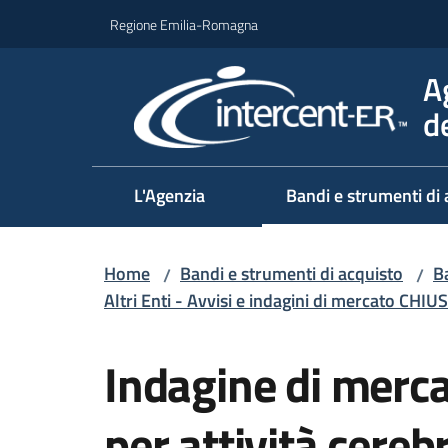
Vai al contenuto
Vai alla navigazione
Vai al footer
Regione Emilia-Romagna
A
d
L'Agenzia
Bandi e strumenti di 
Home
Bandi e strumenti di acquisto
Ba
/
/
Altri Enti - Avvisi e indagini di mercato CHIUS
Salta al contenuto
Indagine di merca
per attività cereb