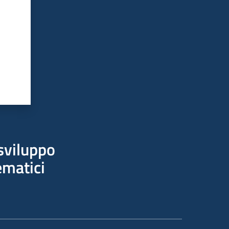
sviluppo
ematici