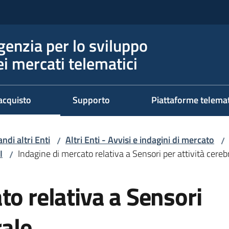
genzia per lo sviluppo
ei mercati telematici
acquisto
Supporto
Piattaforme telema
ndi altri Enti
Altri Enti - Avvisi e indagini di mercato
/
/
I
Indagine di mercato relativa a Sensori per attività cereb
/
to relativa a Sensori
rale