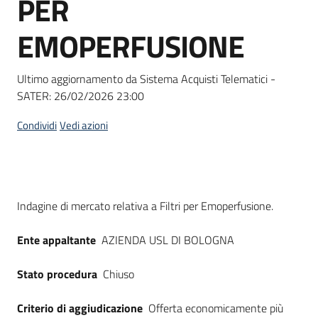
PER
acquisto
EMOPERFUSIONE
Supporto
Ultimo aggiornamento da Sistema Acquisti Telematici -
SATER:
26/02/2026 23:00
Piattaforme
Condividi
Vedi azioni
telematiche
Dati del bando
Indagine di mercato relativa a Filtri per Emoperfusione.
Ente appaltante
AZIENDA USL DI BOLOGNA
English
site
Stato procedura
Chiuso
Criterio di aggiudicazione
Offerta economicamente più