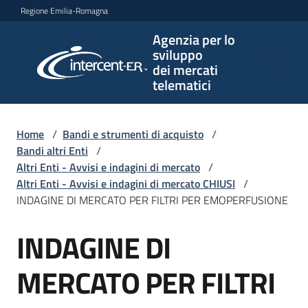
Vai al contenuto
Vai alla navigazione
Vai al footer
Regione Emilia-Romagna
Agenzia per lo
Agenzia
sviluppo
per lo
dei mercati
sviluppo
telematici
dei
mercati
telematici
Home
/
Bandi e strumenti di acquisto
/
Bandi altri Enti
/
Altri Enti - Avvisi e indagini di mercato
/
Altri Enti - Avvisi e indagini di mercato CHIUSI
/
L'Agenzia
INDAGINE DI MERCATO PER FILTRI PER EMOPERFUSIONE
INDAGINE DI
Salta al contenuto
Bandi
e
MERCATO PER FILTRI
strumenti
di