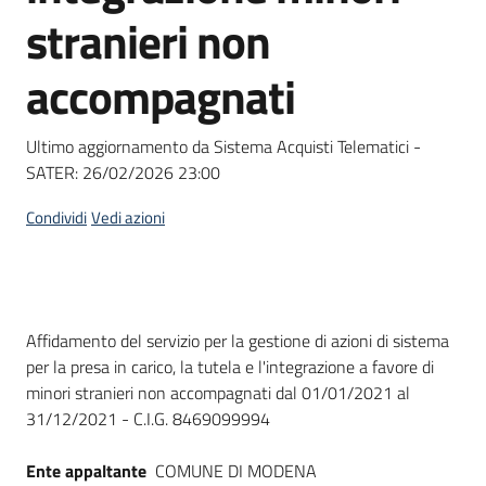
acquisto
stranieri non
accompagnati
Supporto
Ultimo aggiornamento da Sistema Acquisti Telematici -
SATER:
26/02/2026 23:00
Piattaforme
telematiche
Condividi
Vedi azioni
Dati del bando
Affidamento del servizio per la gestione di azioni di sistema
per la presa in carico, la tutela e l'integrazione a favore di
English
minori stranieri non accompagnati dal 01/01/2021 al
site
31/12/2021 - C.I.G. 8469099994
Ente appaltante
COMUNE DI MODENA