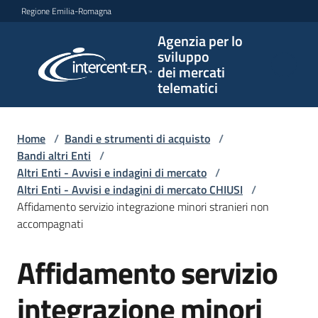
Vai al contenuto
Vai alla navigazione
Vai al footer
Regione Emilia-Romagna
Agenzia per lo
Agenzia
sviluppo
per lo
dei mercati
sviluppo
telematici
dei
mercati
telematici
Home
/
Bandi e strumenti di acquisto
/
Bandi altri Enti
/
Altri Enti - Avvisi e indagini di mercato
/
Altri Enti - Avvisi e indagini di mercato CHIUSI
/
L'Agenzia
Affidamento servizio integrazione minori stranieri non
accompagnati
Affidamento servizio
Bandi
Salta al contenuto
e
strumenti
integrazione minori
di