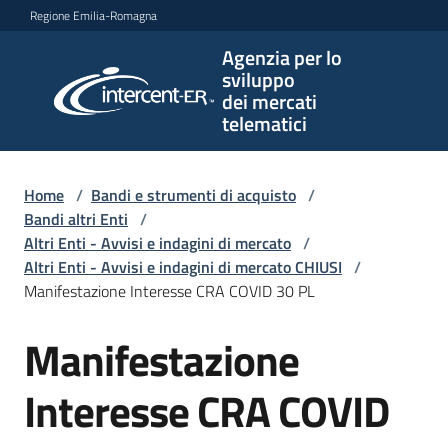
Vai al contenuto
Vai alla navigazione
Vai al footer
Regione Emilia-Romagna
Agenzia per lo
Agenzia
sviluppo
per lo
dei mercati
sviluppo
telematici
dei
mercati
telematici
Home
/
Bandi e strumenti di acquisto
/
Bandi altri Enti
/
Altri Enti - Avvisi e indagini di mercato
/
Altri Enti - Avvisi e indagini di mercato CHIUSI
/
L'Agenzia
Manifestazione Interesse CRA COVID 30 PL
Manifestazione
Salta al contenuto
Bandi
e
Interesse CRA COVID
strumenti
di