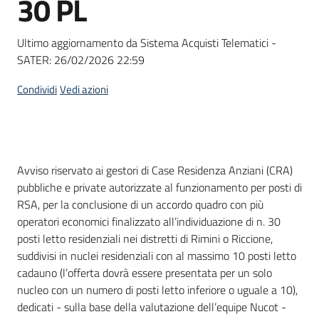
30 PL
acquisto
Ultimo aggiornamento da Sistema Acquisti Telematici -
SATER:
26/02/2026 22:59
Supporto
Condividi
Vedi azioni
Piattaforme
telematiche
Dati del bando
Avviso riservato ai gestori di Case Residenza Anziani (CRA)
pubbliche e private autorizzate al funzionamento per posti di
RSA, per la conclusione di un accordo quadro con più
operatori economici finalizzato all’individuazione di n. 30
posti letto residenziali nei distretti di Rimini o Riccione,
English
suddivisi in nuclei residenziali con al massimo 10 posti letto
site
cadauno (l’offerta dovrà essere presentata per un solo
nucleo con un numero di posti letto inferiore o uguale a 10),
dedicati - sulla base della valutazione dell’equipe Nucot -