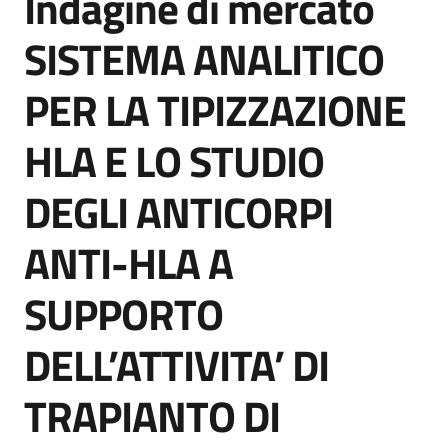
Indagine di mercato
acquisto
SISTEMA ANALITICO
PER LA TIPIZZAZIONE
Supporto
HLA E LO STUDIO
Piattaforme
DEGLI ANTICORPI
telematiche
ANTI-HLA A
SUPPORTO
DELL’ATTIVITA’ DI
English
site
TRAPIANTO DI