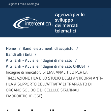
Vai al contenuto
Vai alla navigazione
Vai al footer
Regione Emilia-Romagna
Agenzia per lo
Agenzia
sviluppo
per lo
dei mercati
sviluppo
telematici
dei
mercati
telematici
Home
/
Bandi e strumenti di acquisto
/
Bandi altri Enti
/
Altri Enti - Avvisi e indagini di mercato
/
Altri Enti - Avvisi e indagini di mercato CHIUSI
/
L'Agenzia
Indagine di mercato SISTEMA ANALITICO PER LA
TIPIZZAZIONE HLA E LO STUDIO DEGLI ANTICORPI ANTI-
HLA A SUPPORTO DELL’ATTIVITA’ DI TRAPIANTO DI
ORGANO SOLIDO E DI CELLULE STAMINALI
Bandi
EMOPOIETICHE (CSE)
e
strumenti
di
Salta al contenuto