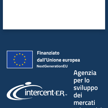
Agenzia
per lo
sviluppo
dei
mercati