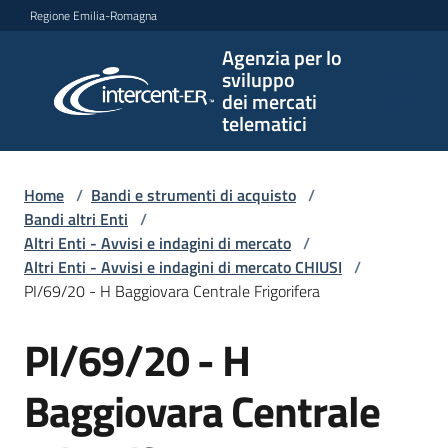
Vai al contenuto
Vai alla navigazione
Vai al footer
Regione Emilia-Romagna
Agenzia per lo
Agenzia
sviluppo
per lo
dei mercati
sviluppo
telematici
dei
mercati
telematici
Home
/
Bandi e strumenti di acquisto
/
Bandi altri Enti
/
Altri Enti - Avvisi e indagini di mercato
/
Altri Enti - Avvisi e indagini di mercato CHIUSI
/
L'Agenzia
PI/69/20 - H Baggiovara Centrale Frigorifera
PI/69/20 - H
Salta al contenuto
Bandi
e
Baggiovara Centrale
strumenti
di