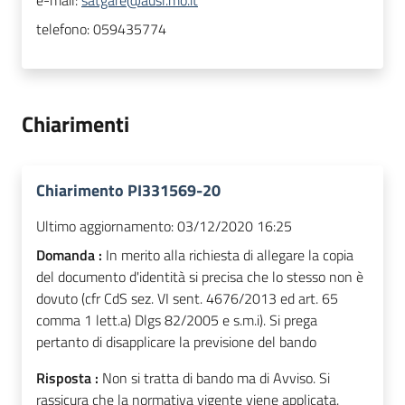
e-mail:
satgare@ausl.mo.it
telefono:
059435774
Chiarimenti
Chiarimento PI331569-20
Ultimo aggiornamento:
03/12/2020 16:25
Domanda :
In merito alla richiesta di allegare la copia
del documento d'identità si precisa che lo stesso non è
dovuto (cfr CdS sez. VI sent. 4676/2013 ed art. 65
comma 1 lett.a) Dlgs 82/2005 e s.m.i). Si prega
pertanto di disapplicare la previsione del bando
Risposta :
Non si tratta di bando ma di Avviso. Si
rassicura che la normativa vigente viene applicata.