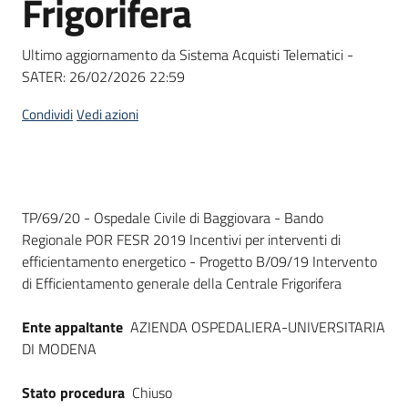
Frigorifera
acquisto
Ultimo aggiornamento da Sistema Acquisti Telematici -
SATER:
26/02/2026 22:59
Supporto
Condividi
Vedi azioni
Piattaforme
telematiche
Dati del bando
TP/69/20 - Ospedale Civile di Baggiovara - Bando
Regionale POR FESR 2019 Incentivi per interventi di
efficientamento energetico - Progetto B/09/19 Intervento
di Efficientamento generale della Centrale Frigorifera
English
Ente appaltante
AZIENDA OSPEDALIERA-UNIVERSITARIA
site
DI MODENA
Stato procedura
Chiuso