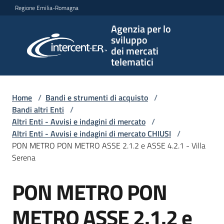
Vai al contenuto
Vai alla navigazione
Vai al footer
Regione Emilia-Romagna
Agenzia per lo
Agenzia
sviluppo
per lo
dei mercati
sviluppo
telematici
dei
mercati
telematici
Home
/
Bandi e strumenti di acquisto
/
Bandi altri Enti
/
Altri Enti - Avvisi e indagini di mercato
/
Altri Enti - Avvisi e indagini di mercato CHIUSI
/
L'Agenzia
PON METRO PON METRO ASSE 2.1.2 e ASSE 4.2.1 - Villa
Serena
PON METRO PON
Bandi
Salta al contenuto
e
strumenti
METRO ASSE 2.1.2 e
di