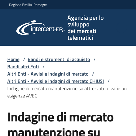
Vai al contenuto
Vai alla navigazione
Vai al footer
Regione Emilia-Romagna
Agenzia per lo
Agenzia
sviluppo
per lo
dei mercati
sviluppo
telematici
dei
mercati
telematici
Home
/
Bandi e strumenti di acquisto
/
Bandi altri Enti
/
Altri Enti - Avvisi e indagini di mercato
/
Altri Enti - Avvisi e indagini di mercato CHIUSI
/
L'Agenzia
Indagine di mercato manutenzione su attrezzature varie per
esigenze AVEC
Indagine di mercato
Bandi
Salta al contenuto
e
strumenti
manutenzione su
di