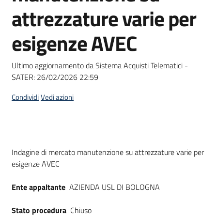
acquisto
attrezzature varie per
esigenze AVEC
Supporto
Ultimo aggiornamento da Sistema Acquisti Telematici -
SATER:
26/02/2026 22:59
Piattaforme
telematiche
Condividi
Vedi azioni
Dati del bando
Indagine di mercato manutenzione su attrezzature varie per
esigenze AVEC
English
site
Ente appaltante
AZIENDA USL DI BOLOGNA
Stato procedura
Chiuso