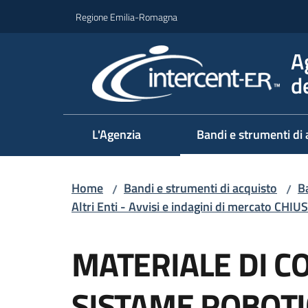
Vai al contenuto
Vai alla navigazione
Vai al footer
Regione Emilia-Romagna
A
d
L'Agenzia
Bandi e strumenti di 
Home
Bandi e strumenti di acquisto
Ba
/
/
Altri Enti - Avvisi e indagini di mercato CHIUS
Salta al contenuto
MATERIALE DI 
SISTAME ROBOTI