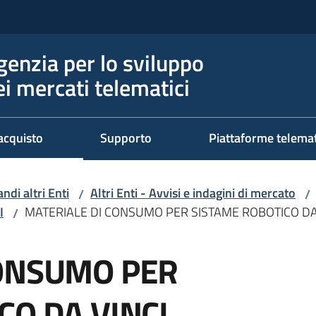
genzia per lo sviluppo
ei mercati telematici
acquisto
Supporto
Piattaforme telema
ndi altri Enti
Altri Enti - Avvisi e indagini di mercato
/
/
I
MATERIALE DI CONSUMO PER SISTAME ROBOTICO DA
/
CONSUMO PER
CO DA VINCI