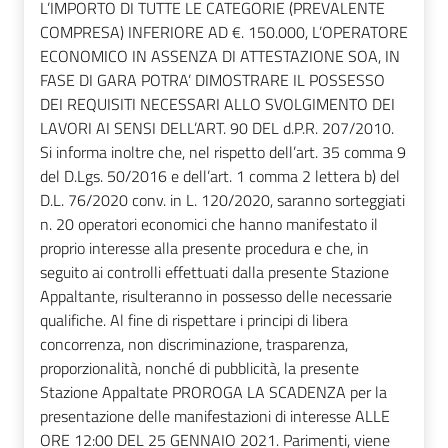
L’IMPORTO DI TUTTE LE CATEGORIE (PREVALENTE
COMPRESA) INFERIORE AD €. 150.000, L’OPERATORE
ECONOMICO IN ASSENZA DI ATTESTAZIONE SOA, IN
FASE DI GARA POTRA’ DIMOSTRARE IL POSSESSO
DEI REQUISITI NECESSARI ALLO SVOLGIMENTO DEI
LAVORI AI SENSI DELL’ART. 90 DEL d.P.R. 207/2010.
Si informa inoltre che, nel rispetto dell’art. 35 comma 9
del D.Lgs. 50/2016 e dell’art. 1 comma 2 lettera b) del
D.L. 76/2020 conv. in L. 120/2020, saranno sorteggiati
n. 20 operatori economici che hanno manifestato il
proprio interesse alla presente procedura e che, in
seguito ai controlli effettuati dalla presente Stazione
Appaltante, risulteranno in possesso delle necessarie
qualifiche. Al fine di rispettare i principi di libera
concorrenza, non discriminazione, trasparenza,
proporzionalità, nonché di pubblicità, la presente
Stazione Appaltate PROROGA LA SCADENZA per la
presentazione delle manifestazioni di interesse ALLE
ORE 12:00 DEL 25 GENNAIO 2021. Parimenti, viene