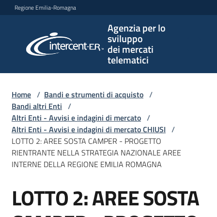
Vai al contenuto
Vai alla navigazione
Vai al footer
Regione Emilia-Romagna
Agenzia per lo
Agenzia
sviluppo
per lo
dei mercati
sviluppo
telematici
dei
mercati
telematici
Home
/
Bandi e strumenti di acquisto
/
Bandi altri Enti
/
Altri Enti - Avvisi e indagini di mercato
/
Altri Enti - Avvisi e indagini di mercato CHIUSI
/
L'Agenzia
LOTTO 2: AREE SOSTA CAMPER - PROGETTO
RIENTRANTE NELLA STRATEGIA NAZIONALE AREE
INTERNE DELLA REGIONE EMILIA ROMAGNA
Bandi
LOTTO 2: AREE SOSTA
e
Salta al contenuto
strumenti
di