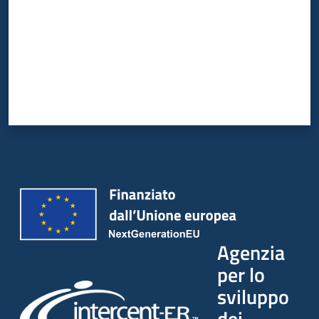
Agenzia
per lo
sviluppo
dei