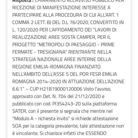
Risposta :
CHIARIMENTO ALL’AVVISO PUBBLICO PER
RICEZIONE DI MANIFESTAZIONE INTERESSE A
PARTECIPARE ALLA PROCEDURA DI CUI ALL’ART. 1
COMMA 2 LETT. B) DEL D.L 76/2020, CONVERTITO IN
L. 120/2020 PER L’AFFIDAMENTO DEI “LAVORI DI
REALIZZAZIONE AREE SOSTA CAMPER, PER IL
PROGETTO "METROPOLI DI PAESAGGIO - PRIME
FERMATE - TRESIGNANA" RIENTRANTE NELLA
STRATEGIA NAZIONALE AREE INTERNE DELLA
REGIONE EMILIA-ROMAGNA FINANZIATO
NELL’AMBITO DELL’ASSE 5 DEL POR FESR EMILIA
ROMAGNA 2014-2020 IN ATTUAZIONE DELL’AZIONE
6.6.1” – CUP H21B19000120006 Visto l'avviso,
approvato con Det. N. 704 del 21/12/2020 e
pubblicato con cod. PI354243-20 sulla piattaforma
SATER, con il presente si segnala che mentre nel
“Modulo A - richiesta invito” si richiede attestazione
SOA per la categoria prevalente, tale attestazione non
è vincolante. Si chiarisce infatti che ESSENDO