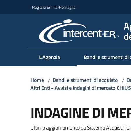
Vai al contenuto
Vai alla navigazione
Vai al footer
Regione Emilia-Romagna
A
d
L'Agenzia
Bandi e strumenti di 
Home
Bandi e strumenti di acquisto
Ba
/
/
Altri Enti - Avvisi e indagini di mercato CHIUS
Salta al contenuto
INDAGINE DI ME
Ultimo aggiornamento da Sistema Acquisti Tel