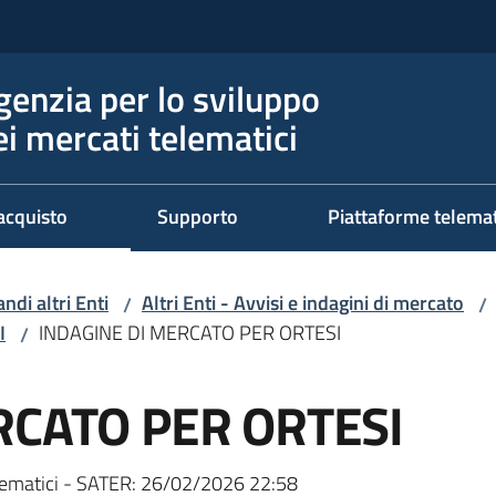
genzia per lo sviluppo
ei mercati telematici
acquisto
Supporto
Piattaforme telema
ndi altri Enti
Altri Enti - Avvisi e indagini di mercato
/
/
I
INDAGINE DI MERCATO PER ORTESI
/
RCATO PER ORTESI
ematici - SATER:
26/02/2026 22:58