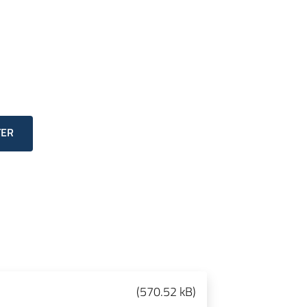
TER
(
570.52 kB
)