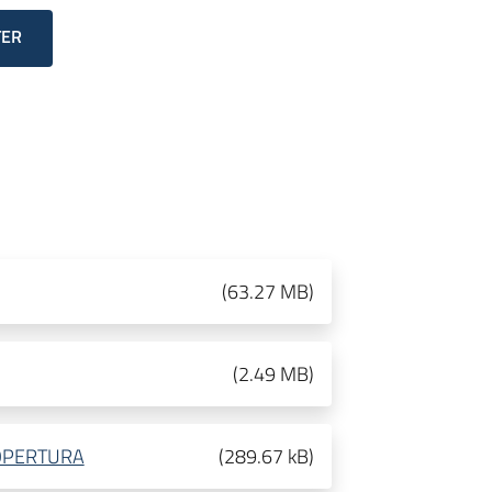
TER
(
63.27 MB
)
(
2.49 MB
)
 COPERTURA
(
289.67 kB
)