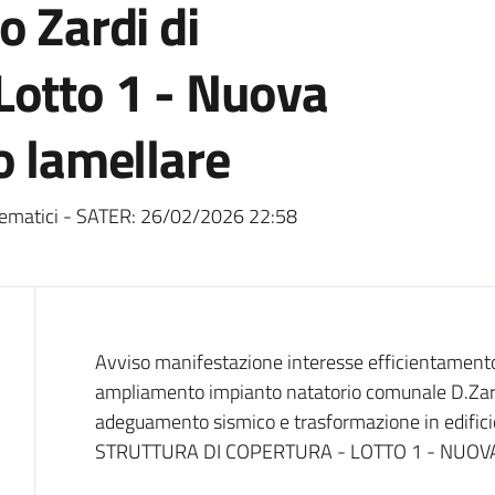
o Zardi di
Lotto 1 - Nuova
o lamellare
ematici - SATER:
26/02/2026 22:58
Dati del bando
Avviso manifestazione interesse efficientamento
ampliamento impianto natatorio comunale D.Zard
adeguamento sismico e trasformazione in edi
STRUTTURA DI COPERTURA - LOTTO 1 - NUO