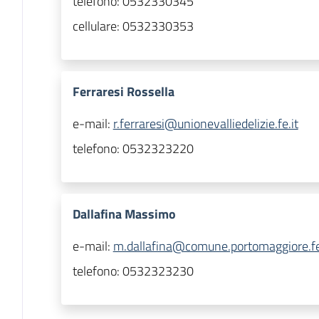
telefono:
0532330345
cellulare:
0532330353
Ferraresi Rossella
e-mail:
r.ferraresi@unionevalliedelizie.fe.it
telefono:
0532323220
Dallafina Massimo
e-mail:
m.dallafina@comune.portomaggiore.fe
telefono:
0532323230