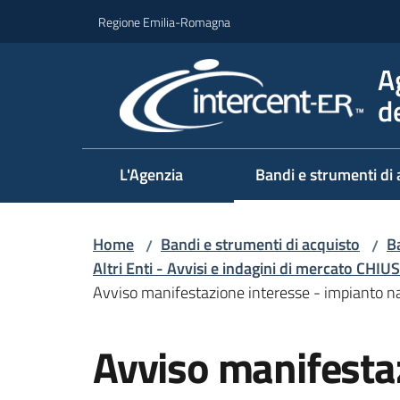
Vai al contenuto
Vai alla navigazione
Vai al footer
Regione Emilia-Romagna
A
d
L'Agenzia
Bandi e strumenti di 
Home
Bandi e strumenti di acquisto
Ba
/
/
Altri Enti - Avvisi e indagini di mercato CHIUS
Avviso manifestazione interesse - impianto na
Salta al contenuto
Avviso manifestaz