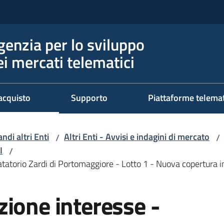
genzia per lo sviluppo
ei mercati telematici
acquisto
Supporto
Piattaforme telema
ndi altri Enti
Altri Enti - Avvisi e indagini di mercato
/
/
I
/
tatorio Zardi di Portomaggiore - Lotto 1 - Nuova copertura i
ione interesse -