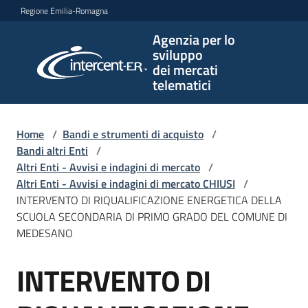
Vai al contenuto
Vai alla navigazione
Vai al footer
Regione Emilia-Romagna
Agenzia per lo
Agenzia
sviluppo
per lo
dei mercati
sviluppo
telematici
dei
mercati
telematici
Home
/
Bandi e strumenti di acquisto
/
Bandi altri Enti
/
Altri Enti - Avvisi e indagini di mercato
/
Altri Enti - Avvisi e indagini di mercato CHIUSI
/
L'Agenzia
INTERVENTO DI RIQUALIFICAZIONE ENERGETICA DELLA
SCUOLA SECONDARIA DI PRIMO GRADO DEL COMUNE DI
MEDESANO
Bandi
INTERVENTO DI
e
Salta al contenuto
strumenti
di