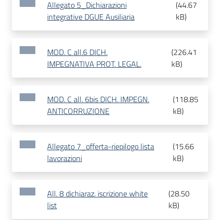
Allegato 5_Dichiarazioni
(
44.67
integrative DGUE Ausiliaria
kB
)
MOD. C all.6 DICH.
(
226.41
IMPEGNATIVA PROT. LEGAL.
kB
)
MOD. C all. 6bis DICH. IMPEGN.
(
118.85
ANTICORRUZIONE
kB
)
Allegato 7_offerta-riepilogo lista
(
15.66
lavorazioni
kB
)
All. 8 dichiaraz. iscrizione white
(
28.50
list
kB
)