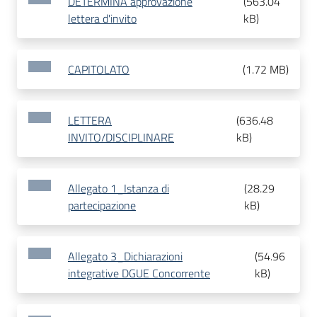
DETERMINA approvazione
(
563.04
lettera d'invito
kB
)
CAPITOLATO
(
1.72 MB
)
LETTERA
(
636.48
INVITO/DISCIPLINARE
kB
)
Allegato 1_Istanza di
(
28.29
partecipazione
kB
)
Allegato 3_Dichiarazioni
(
54.96
integrative DGUE Concorrente
kB
)