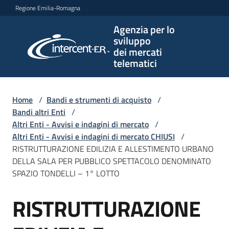
Vai al contenuto
Vai alla navigazione
Vai al footer
Regione Emilia-Romagna
Agenzia per lo
Agenzia
sviluppo
per lo
dei mercati
sviluppo
telematici
dei
mercati
telematici
Home
/
Bandi e strumenti di acquisto
/
Bandi altri Enti
/
Altri Enti - Avvisi e indagini di mercato
/
Altri Enti - Avvisi e indagini di mercato CHIUSI
/
L'Agenzia
RISTRUTTURAZIONE EDILIZIA E ALLESTIMENTO URBANO
DELLA SALA PER PUBBLICO SPETTACOLO DENOMINATO
SPAZIO TONDELLI – 1° LOTTO
Bandi
RISTRUTTURAZIONE
e
Salta al contenuto
strumenti
di