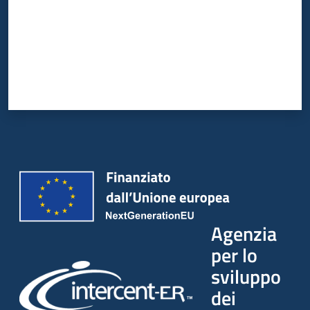
Agenzia
per lo
sviluppo
dei