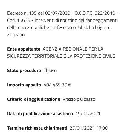
Seguici
Dati del bando
su
Decreto n. 135 del 02/07/2020 - O.C.D.P.C. 622/2019 -
Cod. 16636 - Interventi di ripristino dei danneggiamenti
delle opere idrauliche e difese spondali della briglia di
Zenzano.
Ente appaltante
AGENZIA REGIONALE PER LA
SICUREZZA TERRITORIALE E LA PROTEZIONE CIVILE
Stato procedura
Chiuso
Importo appalto
404.469,37 €
Criterio di aggiudicazione
Prezzo più basso
Data di pubblicazione a sistema
19/01/2021
Termine richiesta chiarimenti
27/01/2021 17:00