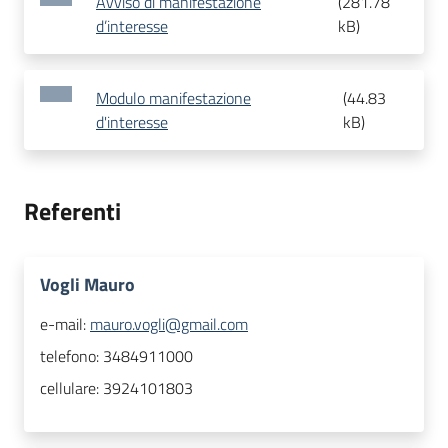
Avviso di manifestazione
(
281.78
d’interesse
kB
)
Modulo manifestazione
(
44.83
d'interesse
kB
)
Referenti
Vogli Mauro
e-mail:
mauro.vogli@gmail.com
telefono:
3484911000
cellulare:
3924101803