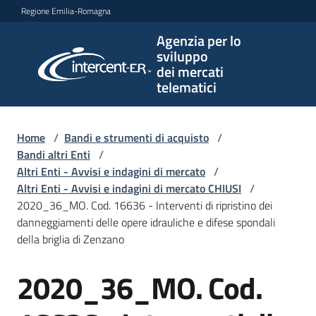
Vai al contenuto
Vai alla navigazione
Vai al footer
Regione Emilia-Romagna
Agenzia per lo
Agenzia
sviluppo
per lo
dei mercati
sviluppo
telematici
dei
mercati
telematici
Home
/
Bandi e strumenti di acquisto
/
Bandi altri Enti
/
Altri Enti - Avvisi e indagini di mercato
/
Altri Enti - Avvisi e indagini di mercato CHIUSI
/
L'Agenzia
2020_36_MO. Cod. 16636 - Interventi di ripristino dei
danneggiamenti delle opere idrauliche e difese spondali
della briglia di Zenzano
Bandi
2020_36_MO. Cod.
e
Salta al contenuto
strumenti
di