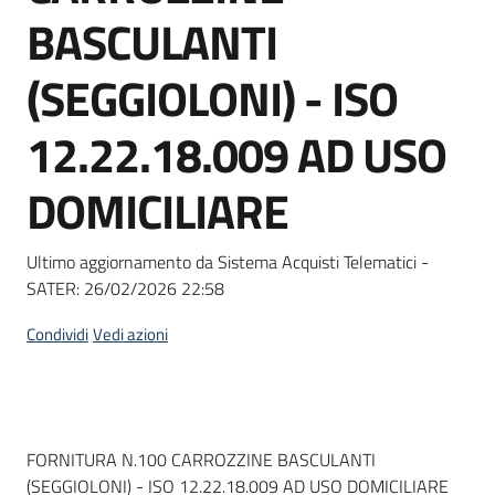
acquisto
BASCULANTI
(SEGGIOLONI) - ISO
Supporto
12.22.18.009 AD USO
DOMICILIARE
Piattaforme
telematiche
Ultimo aggiornamento da Sistema Acquisti Telematici -
SATER:
26/02/2026 22:58
Condividi
Vedi azioni
English
site
Dati del bando
FORNITURA N.100 CARROZZINE BASCULANTI
(SEGGIOLONI) - ISO 12.22.18.009 AD USO DOMICILIARE