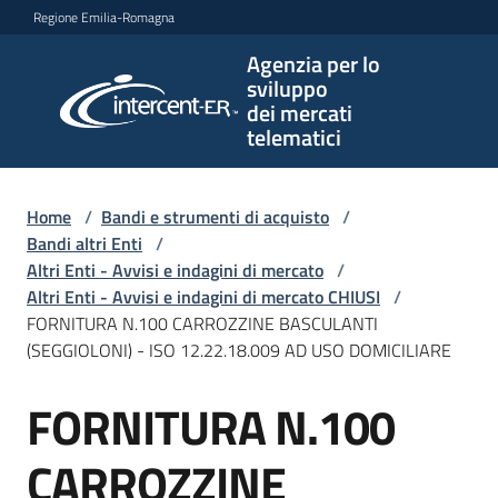
Vai al contenuto
Vai alla navigazione
Vai al footer
Regione Emilia-Romagna
Agenzia per lo
Agenzia
sviluppo
per lo
dei mercati
sviluppo
telematici
dei
mercati
telematici
Home
/
Bandi e strumenti di acquisto
/
Bandi altri Enti
/
Altri Enti - Avvisi e indagini di mercato
/
Altri Enti - Avvisi e indagini di mercato CHIUSI
/
L'Agenzia
FORNITURA N.100 CARROZZINE BASCULANTI
(SEGGIOLONI) - ISO 12.22.18.009 AD USO DOMICILIARE
FORNITURA N.100
Bandi
Salta al contenuto
e
strumenti
CARROZZINE
di