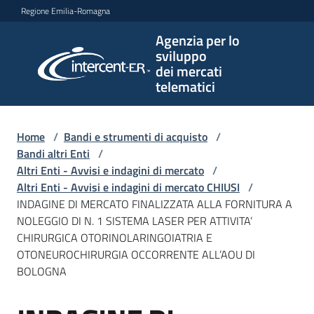
Vai al contenuto
Vai alla navigazione
Vai al footer
Regione Emilia-Romagna
Agenzia per lo
Agenzia
sviluppo
per lo
dei mercati
sviluppo
telematici
dei
mercati
telematici
Home
/
Bandi e strumenti di acquisto
/
Bandi altri Enti
/
Altri Enti - Avvisi e indagini di mercato
/
Altri Enti - Avvisi e indagini di mercato CHIUSI
/
L'Agenzia
INDAGINE DI MERCATO FINALIZZATA ALLA FORNITURA A
NOLEGGIO DI N. 1 SISTEMA LASER PER ATTIVITA’
CHIRURGICA OTORINOLARINGOIATRIA E
OTONEUROCHIRURGIA OCCORRENTE ALL’AOU DI
Bandi
BOLOGNA
e
strumenti
di
Salta al contenuto