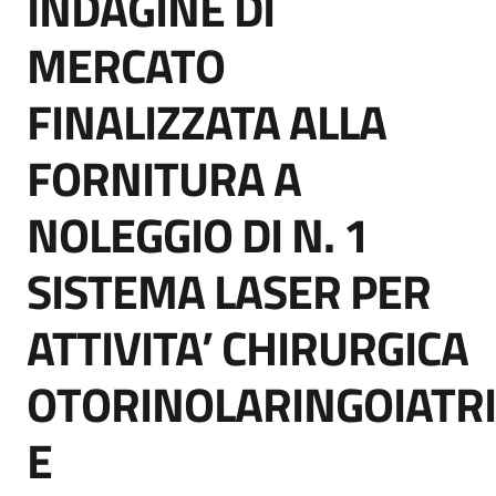
INDAGINE DI
acquisto
MERCATO
FINALIZZATA ALLA
Supporto
FORNITURA A
Piattaforme
NOLEGGIO DI N. 1
telematiche
SISTEMA LASER PER
ATTIVITA’ CHIRURGICA
OTORINOLARINGOIATR
English
site
E