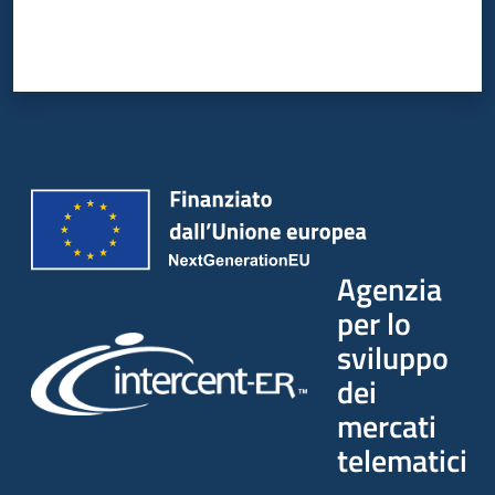
Agenzia
per lo
sviluppo
dei
mercati
telematici