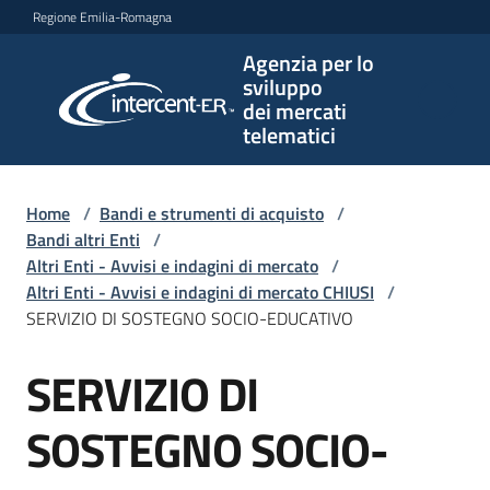
Vai al contenuto
Vai alla navigazione
Vai al footer
Regione Emilia-Romagna
Agenzia per lo
Agenzia
sviluppo
per lo
dei mercati
sviluppo
telematici
dei
mercati
telematici
Home
/
Bandi e strumenti di acquisto
/
Bandi altri Enti
/
Altri Enti - Avvisi e indagini di mercato
/
Altri Enti - Avvisi e indagini di mercato CHIUSI
/
L'Agenzia
SERVIZIO DI SOSTEGNO SOCIO-EDUCATIVO
SERVIZIO DI
Salta al contenuto
Bandi
e
SOSTEGNO SOCIO-
strumenti
di