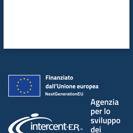
Agenzia
per lo
sviluppo
dei