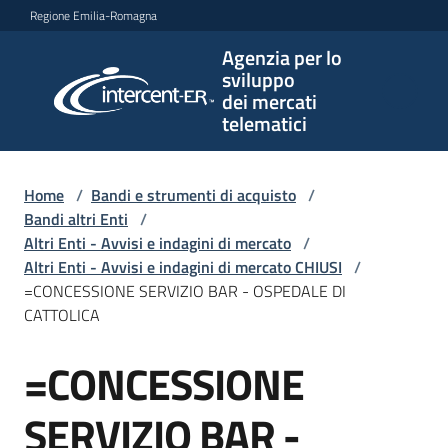
Vai al contenuto
Vai alla navigazione
Vai al footer
Regione Emilia-Romagna
Agenzia per lo
Agenzia
sviluppo
per lo
dei mercati
sviluppo
telematici
dei
mercati
telematici
Home
/
Bandi e strumenti di acquisto
/
Bandi altri Enti
/
Altri Enti - Avvisi e indagini di mercato
/
Altri Enti - Avvisi e indagini di mercato CHIUSI
/
L'Agenzia
=CONCESSIONE SERVIZIO BAR - OSPEDALE DI
CATTOLICA
=CONCESSIONE
Bandi
Salta al contenuto
e
strumenti
SERVIZIO BAR -
di