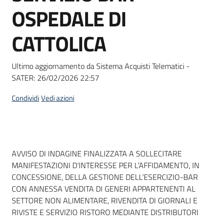
acquisto
OSPEDALE DI
CATTOLICA
Supporto
Ultimo aggiornamento da Sistema Acquisti Telematici -
SATER:
26/02/2026 22:57
Piattaforme
telematiche
Condividi
Vedi azioni
Dati del bando
AVVISO DI INDAGINE FINALIZZATA A SOLLECITARE
MANIFESTAZIONI D’INTERESSE PER L’AFFIDAMENTO, IN
English
CONCESSIONE, DELLA GESTIONE DELL’ESERCIZIO-BAR
site
CON ANNESSA VENDITA DI GENERI APPARTENENTI AL
SETTORE NON ALIMENTARE, RIVENDITA DI GIORNALI E
RIVISTE E SERVIZIO RISTORO MEDIANTE DISTRIBUTORI