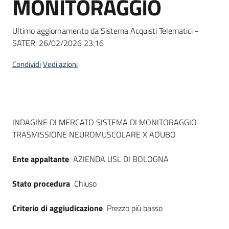
MONITORAGGIO
acquisto
Ultimo aggiornamento da Sistema Acquisti Telematici -
SATER:
26/02/2026 23:16
Supporto
Condividi
Vedi azioni
Piattaforme
telematiche
Dati del bando
INDAGINE DI MERCATO SISTEMA DI MONITORAGGIO
TRASMISSIONE NEUROMUSCOLARE X AOUBO
Ente appaltante
AZIENDA USL DI BOLOGNA
English
Stato procedura
Chiuso
site
Criterio di aggiudicazione
Prezzo più basso