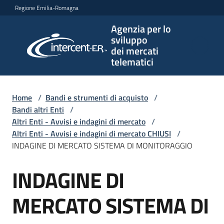
Vai al contenuto
Vai alla navigazione
Vai al footer
Regione Emilia-Romagna
Agenzia per lo
Agenzia
sviluppo
per lo
dei mercati
sviluppo
telematici
dei
mercati
telematici
Home
/
Bandi e strumenti di acquisto
/
Bandi altri Enti
/
Altri Enti - Avvisi e indagini di mercato
/
Altri Enti - Avvisi e indagini di mercato CHIUSI
/
L'Agenzia
INDAGINE DI MERCATO SISTEMA DI MONITORAGGIO
INDAGINE DI
Salta al contenuto
Bandi
e
MERCATO SISTEMA DI
strumenti
di