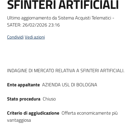
SFINTERI ARTIFICIALI
acquisto
Ultimo aggiornamento da Sistema Acquisti Telematici -
SATER:
26/02/2026 23:16
Supporto
Condividi
Vedi azioni
Piattaforme
telematiche
Dati del bando
INDAGINE DI MERCATO RELATIVA A SFINTERI ARTIFICIALI.
Ente appaltante
AZIENDA USL DI BOLOGNA
Stato procedura
Chiuso
English
site
Criterio di aggiudicazione
Offerta economicamente più
vantaggiosa