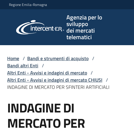
Vai al contenuto
Vai alla navigazione
Vai al footer
Regione Emilia-Romagna
Agenzia per lo
Agenzia
sviluppo
per lo
dei mercati
sviluppo
telematici
dei
mercati
telematici
Home
/
Bandi e strumenti di acquisto
/
Bandi altri Enti
/
Altri Enti - Avvisi e indagini di mercato
/
Altri Enti - Avvisi e indagini di mercato CHIUSI
/
L'Agenzia
INDAGINE DI MERCATO PER SFINTERI ARTIFICIALI
INDAGINE DI
Salta al contenuto
Bandi
e
MERCATO PER
strumenti
di