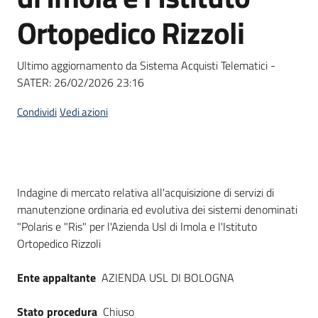
Seguici
Ortopedico Rizzoli
su
Ultimo aggiornamento da Sistema Acquisti Telematici -
SATER:
26/02/2026 23:16
Condividi
Vedi azioni
Dati del bando
Indagine di mercato relativa all'acquisizione di servizi di
manutenzione ordinaria ed evolutiva dei sistemi denominati
"Polaris e "Ris" per l'Azienda Usl di Imola e l'Istituto
Ortopedico Rizzoli
Ente appaltante
AZIENDA USL DI BOLOGNA
Stato procedura
Chiuso