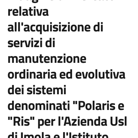
acquisto
relativa
all'acquisizione di
Supporto
servizi di
manutenzione
Piattaforme
telematiche
ordinaria ed evolutiva
dei sistemi
denominati "Polaris e
English
"Ris" per l'Azienda Usl
site
di Imola e l'Istituto