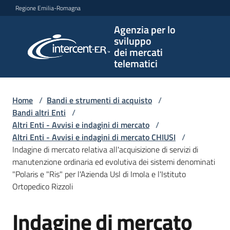
Vai al contenuto
Vai alla navigazione
Vai al footer
Regione Emilia-Romagna
Agenzia per lo
Agenzia
sviluppo
per lo
dei mercati
sviluppo
telematici
dei
mercati
telematici
Home
/
Bandi e strumenti di acquisto
/
Bandi altri Enti
/
Altri Enti - Avvisi e indagini di mercato
/
Altri Enti - Avvisi e indagini di mercato CHIUSI
/
L'Agenzia
Indagine di mercato relativa all'acquisizione di servizi di
manutenzione ordinaria ed evolutiva dei sistemi denominati
"Polaris e "Ris" per l'Azienda Usl di Imola e l'Istituto
Ortopedico Rizzoli
Bandi
e
Indagine di mercato
strumenti
Salta al contenuto
di