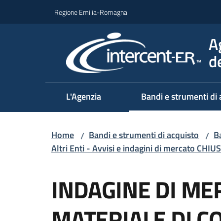
Vai al contenuto
Vai alla navigazione
Vai al footer
Regione Emilia-Romagna
A
d
L'Agenzia
Bandi e strumenti di 
Home
Bandi e strumenti di acquisto
Ba
/
/
Altri Enti - Avvisi e indagini di mercato CHIUS
Salta al contenuto
INDAGINE DI ME
MATERIALE DI 