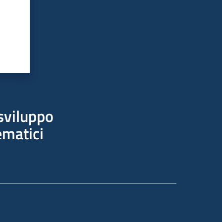
sviluppo
ematici