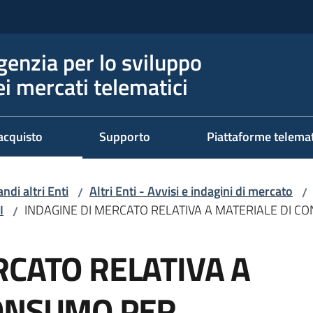
genzia per lo sviluppo
ei mercati telematici
acquisto
Supporto
Piattaforme telema
ndi altri Enti
Altri Enti - Avvisi e indagini di mercato
/
/
I
INDAGINE DI MERCATO RELATIVA A MATERIALE DI C
/
RCATO RELATIVA A
CONSUMO PER