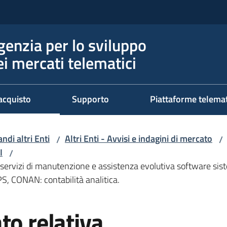
genzia per lo sviluppo
ei mercati telematici
acquisto
Supporto
Piattaforme telema
ndi altri Enti
Altri Enti - Avvisi e indagini di mercato
/
/
I
/
di servizi di manutenzione e assistenza evolutiva software si
S, CONAN: contabilità analitica.
to relativa