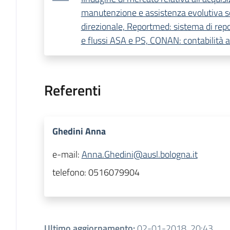
manutenzione e assistenza evolutiva 
direzionale, Reportmed: sistema di rep
e flussi ASA e PS, CONAN: contabilità an
Referenti
Ghedini Anna
e-mail:
Anna.Ghedini@ausl.bologna.it
telefono:
0516079904
Ultimo aggiornamento
:
02-01-2018, 20:43