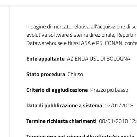
Dati del bando
Indagine di mercato relativa all’acquisizione di 
evolutiva software sistema direzionale, Reportme
Datawarehouse e flussi ASA e PS, CONAN: contabi
Ente appaltante
AZIENDA USL DI BOLOGNA
Stato procedura
Chiuso
Criterio di aggiudicazione
Prezzo più basso
Data di pubblicazione a sistema
02/01/2018
Termine richiesta chiarimenti
08/01/2018 12:
Termine presentazione delle offerte/risposte