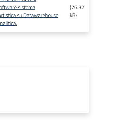
software sistema
(
76.32
ortistica su Datawarehouse
kB
)
alitica.