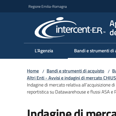
Vai al contenuto
Vai alla navigazione
Vai al footer
Regione Emilia-Romagna
A
d
L'Agenzia
Bandi e strumenti di 
Home
Bandi e strumenti di acquisto
Ba
/
/
Altri Enti - Avvisi e indagini di mercato CHIUS
Indagine di mercato relativa all’acquisizione 
reportistica su Datawarehouse e flussi ASA e P
Salta al contenuto
Indagine di merca