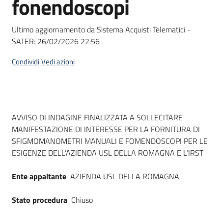
fonendoscopi
acquisto
Ultimo aggiornamento da Sistema Acquisti Telematici -
SATER:
26/02/2026 22:56
Supporto
Condividi
Vedi azioni
Piattaforme
telematiche
Dati del bando
AVVISO DI INDAGINE FINALIZZATA A SOLLECITARE
MANIFESTAZIONE DI INTERESSE PER LA FORNITURA DI
SFIGMOMANOMETRI MANUALI E FOMENDOSCOPI PER LE
ESIGENZE DELL’AZIENDA USL DELLA ROMAGNA E L’IRST
English
Ente appaltante
AZIENDA USL DELLA ROMAGNA
site
Stato procedura
Chiuso