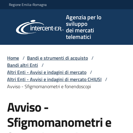
Vai al contenuto
Vai alla navigazione
Vai al footer
Regione Emilia-Romagna
Agenzia per lo
Agenzia
sviluppo
per lo
dei mercati
sviluppo
telematici
dei
mercati
telematici
Home
/
Bandi e strumenti di acquisto
/
Bandi altri Enti
/
Altri Enti - Avvisi e indagini di mercato
/
Altri Enti - Avvisi e indagini di mercato CHIUSI
/
L'Agenzia
Avviso - Sfigmomanometri e fonendoscopi
Avviso -
Salta al contenuto
Bandi
e
Sfigmomanometri e
strumenti
di