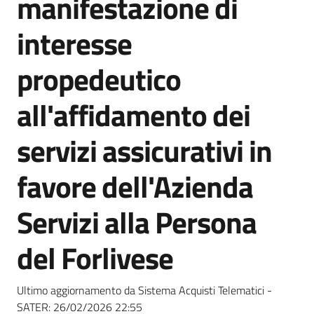
manifestazione di
acquisto
interesse
Supporto
propedeutico
all'affidamento dei
Piattaforme
servizi assicurativi in
telematiche
favore dell'Azienda
Servizi alla Persona
del Forlivese
English
site
Ultimo aggiornamento da Sistema Acquisti Telematici -
SATER:
26/02/2026 22:55