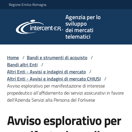
Vai al contenuto
Vai alla navigazione
Vai al footer
Regione Emilia-Romagna
Agenzia per lo
Agenzia
sviluppo
per lo
dei mercati
sviluppo
telematici
dei
mercati
telematici
Home
/
Bandi e strumenti di acquisto
/
Bandi altri Enti
/
Altri Enti - Avvisi e indagini di mercato
/
Altri Enti - Avvisi e indagini di mercato CHIUSI
/
L'Agenzia
Avviso esplorativo per manifestazione di interesse
propedeutico all'affidamento dei servizi assicurativi in favore
dell'Azienda Servizi alla Persona del Forlivese
Bandi
Avviso esplorativo per
e
Salta al contenuto
strumenti
di