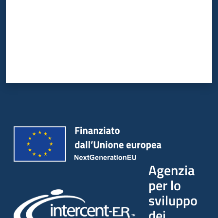
Agenzia
per lo
sviluppo
dei