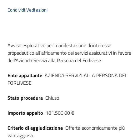
Seguici
Condividi
Vedi azioni
su
Dati del bando
Avviso esplorativo per manifestazione di interesse
propedeutico all'affidamento dei servizi assicurativi in favore
dell'Azienda Servizi alla Persona del Forlivese
Ente appaltante
AZIENDA SERVIZI ALLA PERSONA DEL
FORLIVESE
Stato procedura
Chiuso
Importo appalto
181.500,00 €
Criterio di aggiudicazione
Offerta economicamente più
vantaggiosa