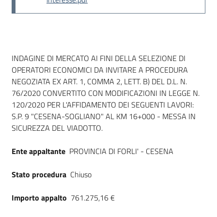
Seguici
su
Dati del bando
INDAGINE DI MERCATO AI FINI DELLA SELEZIONE DI
OPERATORI ECONOMICI DA INVITARE A PROCEDURA
NEGOZIATA EX ART. 1, COMMA 2, LETT. B) DEL D.L. N.
76/2020 CONVERTITO CON MODIFICAZIONI IN LEGGE N.
120/2020 PER L'AFFIDAMENTO DEI SEGUENTI LAVORI:
S.P. 9 "CESENA-SOGLIANO" AL KM 16+000 - MESSA IN
SICUREZZA DEL VIADOTTO.
Ente appaltante
PROVINCIA DI FORLI' - CESENA
Stato procedura
Chiuso
Importo appalto
761.275,16 €