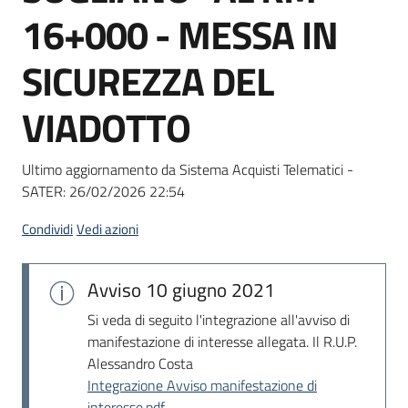
acquisto
16+000 - MESSA IN
SICUREZZA DEL
Supporto
VIADOTTO
Piattaforme
Ultimo aggiornamento da Sistema Acquisti Telematici -
telematiche
SATER:
26/02/2026 22:54
Condividi
Vedi azioni
Avviso
10 giugno 2021
English
Si veda di seguito l'integrazione all'avviso di
site
manifestazione di interesse allegata. Il R.U.P.
Alessandro Costa
Integrazione Avviso manifestazione di
interesse.pdf