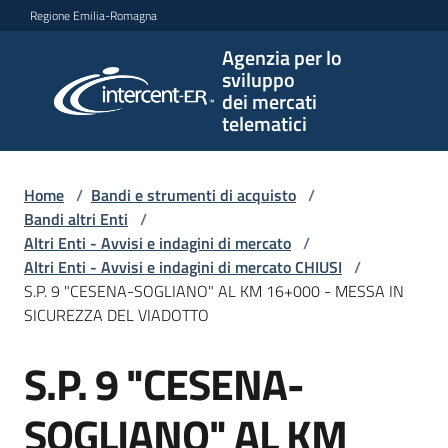
Vai al contenuto
Vai alla navigazione
Vai al footer
Regione Emilia-Romagna
Agenzia per lo
Agenzia
sviluppo
per lo
dei mercati
sviluppo
telematici
dei
mercati
telematici
Home
/
Bandi e strumenti di acquisto
/
Bandi altri Enti
/
Altri Enti - Avvisi e indagini di mercato
/
Altri Enti - Avvisi e indagini di mercato CHIUSI
/
L'Agenzia
S.P. 9 "CESENA-SOGLIANO" AL KM 16+000 - MESSA IN
SICUREZZA DEL VIADOTTO
S.P. 9 "CESENA-
Bandi
Salta al contenuto
e
strumenti
SOGLIANO" AL KM
di