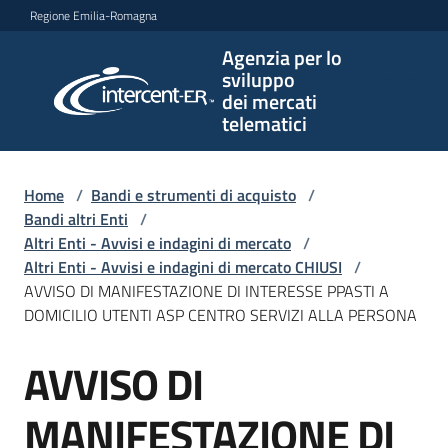
Vai al contenuto
Vai alla navigazione
Vai al footer
Regione Emilia-Romagna
Agenzia per lo
Agenzia
sviluppo
per lo
dei mercati
sviluppo
telematici
dei
mercati
telematici
Home
/
Bandi e strumenti di acquisto
/
Bandi altri Enti
/
Altri Enti - Avvisi e indagini di mercato
/
Altri Enti - Avvisi e indagini di mercato CHIUSI
/
L'Agenzia
AVVISO DI MANIFESTAZIONE DI INTERESSE PPASTI A
DOMICILIO UTENTI ASP CENTRO SERVIZI ALLA PERSONA
AVVISO DI
Bandi
Salta al contenuto
e
strumenti
MANIFESTAZIONE DI
di