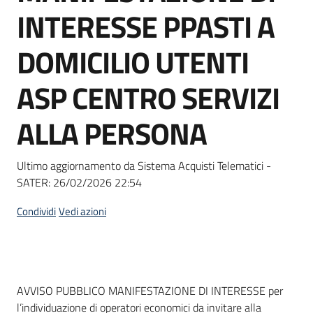
acquisto
INTERESSE PPASTI A
DOMICILIO UTENTI
Supporto
ASP CENTRO SERVIZI
ALLA PERSONA
Piattaforme
telematiche
Ultimo aggiornamento da Sistema Acquisti Telematici -
SATER:
26/02/2026 22:54
Condividi
Vedi azioni
English
site
Dati del bando
AVVISO PUBBLICO MANIFESTAZIONE DI INTERESSE per
l’individuazione di operatori economici da invitare alla