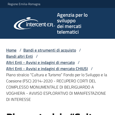
Vai al contenuto
Vai alla navigazione
Vai al footer
Regione Emilia-Romagna
Agenzia per lo
Agenzia
sviluppo
per lo
dei mercati
sviluppo
telematici
dei
mercati
telematici
Home
/
Bandi e strumenti di acquisto
/
Bandi altri Enti
/
Altri Enti - Avvisi e indagini di mercato
/
Altri Enti - Avvisi e indagini di mercato CHIUSI
/
L'Agenzia
Piano stralcio “Cultura e Turismo” Fondo per lo Sviluppo e la
Coesione (FSC) 2014-2020 - RECUPERO CORTI DEL
COMPLESSO MONUMENTALE DI BELRIGUARDO A
VOGHIERA - AVVISO ESPLORATIVO DI MANIFESTAZIONE
Bandi
DI INTERESSE
e
strumenti
di
Salta al contenuto