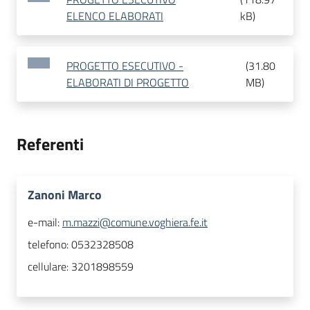
ELENCO ELABORATI
kB
)
PROGETTO ESECUTIVO -
(
31.80
ELABORATI DI PROGETTO
MB
)
Referenti
Zanoni Marco
e-mail:
m.mazzi@comune.voghiera.fe.it
telefono:
0532328508
cellulare:
3201898559