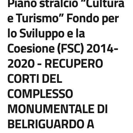
Piano stralcio “Cultura
acquisto
e Turismo” Fondo per
lo Sviluppo e la
Supporto
Coesione (FSC) 2014-
Piattaforme
2020 - RECUPERO
telematiche
CORTI DEL
COMPLESSO
MONUMENTALE DI
English
site
BELRIGUARDO A