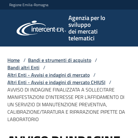
Vai al contenuto
Vai alla navigazione
Vai al footer
Regione Emilia-Romagna
Agenzia per lo
Agenzia
sviluppo
per lo
dei mercati
sviluppo
telematici
dei
mercati
telematici
Home
/
Bandi e strumenti di acquisto
/
Bandi altri Enti
/
Altri Enti - Avvisi e indagini di mercato
/
Altri Enti - Avvisi e indagini di mercato CHIUSI
/
L'Agenzia
AVVISO DI INDAGINE FINALIZZATA A SOLLECITARE
MANIFESTAZIONI D’INTERESSE PER L’AFFIDAMENTO DI
UN SERVIZIO DI MANUTENZIONE PREVENTIVA,
CALIBRAZIONE/TARATURA E RIPARAZIONE PIPETTE DA
Bandi
LABORATORIO
e
strumenti
di
Salta al contenuto