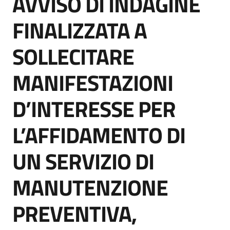
AVVISO DI INDAGINE
acquisto
FINALIZZATA A
SOLLECITARE
Supporto
MANIFESTAZIONI
Piattaforme
D’INTERESSE PER
telematiche
L’AFFIDAMENTO DI
UN SERVIZIO DI
MANUTENZIONE
English
site
PREVENTIVA,