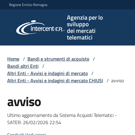
Vai al contenuto
Vai alla navigazione
Vai al footer
Regione Emilia-Romagna
Agenzia per lo
Agenzia
sviluppo
per lo
dei mercati
sviluppo
telematici
dei
mercati
telematici
Home
/
Bandi e strumenti di acquisto
/
Bandi altri Enti
/
Altri Enti - Avvisi e indagini di mercato
/
Altri Enti - Avvisi e indagini di mercato CHIUSI
/
avviso
L'Agenzia
avviso
Salta al contenuto
Bandi
Ultimo aggiornamento da Sistema Acquisti Telematici -
e
SATER:
26/02/2026 22:54
strumenti
di
Condividi
Vedi azioni