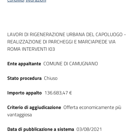
acquisto
Supporto
Dati del bando
LAVORI DI RIGENERAZIONE URBANA DEL CAPOLUOGO -
REALIZZAZIONE DI PARCHEGGI E MARCIAPIEDE VIA
ROMA INTERVENTI I03
Piattaforme
telematiche
Ente appaltante
COMUNE DI CAMUGNANO
Stato procedura
Chiuso
Importo appalto
136.683,47 €
English
Criterio di aggiudicazione
Offerta economicamente più
site
vantaggiosa
Data di pubblicazione a sistema
03/08/2021