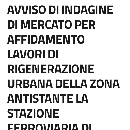
AVVISO DI INDAGINE
acquisto
Salta al contenuto
DI MERCATO PER
Supporto
AFFIDAMENTO
LAVORI DI
Piattaforme
telematiche
RIGENERAZIONE
URBANA DELLA ZONA
ANTISTANTE LA
English
STAZIONE
site
FERROVIARIA DI