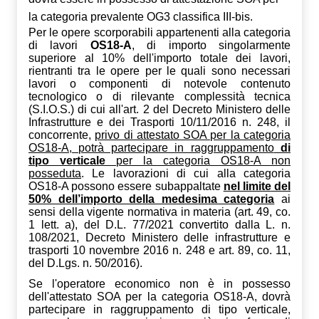
la categoria prevalente OG3 classifica III-bis.
Per l
e opere scorporabili appartenenti alla categoria
di lavori
OS18-A
,
di importo singolarmente
superiore al 10% dell'importo totale dei lavori,
rientranti tra le opere per le quali sono necessari
lavori o componenti di notevole contenuto
tecnologico o di rilevante complessità tecnica
(S.I.O.S.) di cui all'art. 2 del Decreto Ministero delle
Infrastrutture e dei Trasporti 10/11/2016 n. 248, i
l
concorrente,
privo di attestato SOA per la categoria
OS18-A, potrà partecipare in raggruppamento
di
tipo verticale
per la categoria OS18-A non
posseduta
.
Le
lavorazioni di cui alla categoria
OS18-A possono essere subappaltate
nel limite
del
50% dell’importo della medesima categoria
ai
sensi della vigente normativa in materia (
art. 49, co.
1 lett. a), del D.L. 77/2021 convertito dalla L. n.
108/2021, Decreto Ministero delle infrastrutture e
trasporti 10 novembre 2016 n. 248 e art. 89, co. 11,
del D.Lgs. n. 50/2016).
Se l'operatore economico non è in possesso
dell'attestato SOA per la categoria OS18-A, dovrà
partecipare in raggruppamento di tipo verticale,