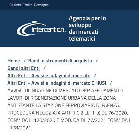
Vai al contenuto
Vai alla navigazione
Vai al footer
Regione Emilia-Romagna
Agenzia per lo
Agenzia
sviluppo
per lo
dei mercati
sviluppo
telematici
dei
mercati
telematici
Home
/
Bandi e strumenti di acquisto
/
Bandi altri Enti
/
Altri Enti - Avvisi e indagini di mercato
/
Altri Enti - Avvisi e indagini di mercato CHIUSI
/
L'Agenzia
AVVISO DI INDAGINE DI MERCATO PER AFFIDAMENTO
LAVORI DI RIGENERAZIONE URBANA DELLA ZONA
ANTISTANTE LA STAZIONE FERROVIARIA DI FAENZA.
PROCEDURA NEGOZIATA ART. 1 C.2 LETT. b) DL 76/2020,
Bandi
CONV. DA L. 120/2020 E MOD. DA DL 77/2021 CONV. DA L
e
. 108/2021
strumenti
di