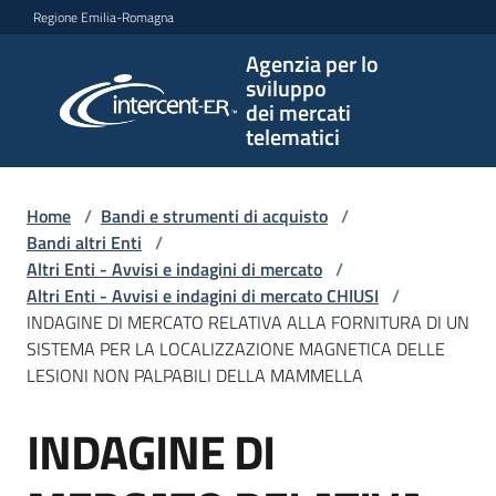
Vai al contenuto
Vai alla navigazione
Vai al footer
Regione Emilia-Romagna
Agenzia per lo
Agenzia
sviluppo
per lo
dei mercati
sviluppo
telematici
dei
mercati
telematici
Home
/
Bandi e strumenti di acquisto
/
Bandi altri Enti
/
Altri Enti - Avvisi e indagini di mercato
/
Altri Enti - Avvisi e indagini di mercato CHIUSI
/
L'Agenzia
INDAGINE DI MERCATO RELATIVA ALLA FORNITURA DI UN
SISTEMA PER LA LOCALIZZAZIONE MAGNETICA DELLE
LESIONI NON PALPABILI DELLA MAMMELLA
Bandi
INDAGINE DI
e
Salta al contenuto
strumenti
di