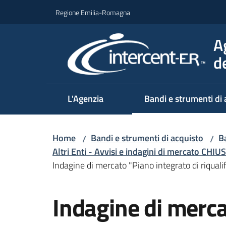
Vai al contenuto
Vai alla navigazione
Vai al footer
Regione Emilia-Romagna
A
d
L'Agenzia
Bandi e strumenti di 
Home
Bandi e strumenti di acquisto
Ba
/
/
Altri Enti - Avvisi e indagini di mercato CHIUS
Indagine di mercato "Piano integrato di riqualif
Salta al contenuto
Indagine di merca