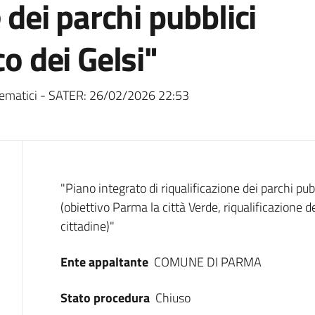
e dei parchi pubblici
co dei Gelsi"
ematici - SATER:
26/02/2026 22:53
Dati del bando
"Piano integrato di riqualificazione dei parchi pubb
(obiettivo Parma la città Verde, riqualificazione del
cittadine)"
Ente appaltante
COMUNE DI PARMA
Stato procedura
Chiuso