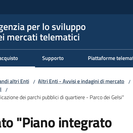
genzia per lo sviluppo
ei mercati telematici
acquisto
Supporto
Piattaforme telema
ndi altri Enti
Altri Enti - Avvisi e indagini di mercato
/
/
I
/
icazione dei parchi pubblici di quartiere - Parco dei Gelsi"
to "Piano integrato