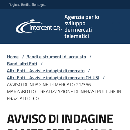
Vai al contenuto
Vai alla navigazione
Vai al footer
Regione Emilia-Romagna
Agenzia per lo
Agenzia
sviluppo
per lo
dei mercati
sviluppo
telematici
dei
mercati
telematici
Home
/
Bandi e strumenti di acquisto
/
Bandi altri Enti
/
Altri Enti - Avvisi e indagini di mercato
/
Altri Enti - Avvisi e indagini di mercato CHIUSI
/
L'Agenzia
AVVISO DI INDAGINE DI MERCATO 21/356 -
MARZABOTTO - REALIZZAZIONE DI INFRASTRUTTURE IN
FRAZ. ALLOCCO
Bandi
AVVISO DI INDAGINE
e
Salta al contenuto
strumenti
di