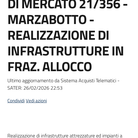
DI MERCATO 21/356 -
acquisto
MARZABOTTO -
Supporto
REALIZZAZIONE DI
INFRASTRUTTURE IN
Piattaforme
FRAZ. ALLOCCO
telematiche
Ultimo aggiornamento da Sistema Acquisti Telematici -
SATER:
26/02/2026 22:53
Condividi
Vedi azioni
English
site
Dati del bando
Realizzazione di infrastrutture attrezzature ed impianti a