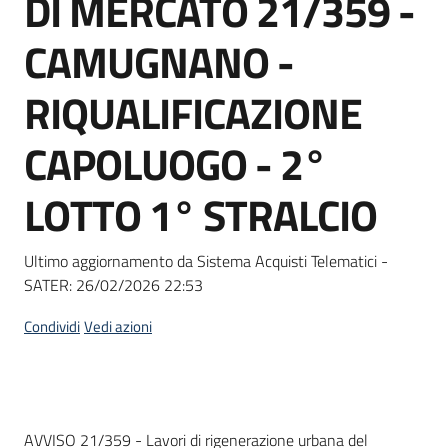
DI MERCATO 21/359 -
acquisto
CAMUGNANO -
Supporto
RIQUALIFICAZIONE
CAPOLUOGO - 2°
Piattaforme
LOTTO 1° STRALCIO
telematiche
Ultimo aggiornamento da Sistema Acquisti Telematici -
SATER:
26/02/2026 22:53
Condividi
Vedi azioni
English
site
Dati del bando
AVVISO 21/359 - Lavori di rigenerazione urbana del