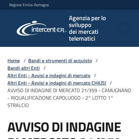
Vai al contenuto
Vai alla navigazione
Vai al footer
Regione Emilia-Romagna
Agenzia per lo
Agenzia
sviluppo
per lo
dei mercati
sviluppo
telematici
dei
mercati
telematici
Home
/
Bandi e strumenti di acquisto
/
Bandi altri Enti
/
Altri Enti - Avvisi e indagini di mercato
/
Altri Enti - Avvisi e indagini di mercato CHIUSI
/
L'Agenzia
AVVISO DI INDAGINE DI MERCATO 21/359 - CAMUGNANO
- RIQUALIFICAZIONE CAPOLUOGO - 2° LOTTO 1°
STRALCIO
Bandi
AVVISO DI INDAGINE
e
Salta al contenuto
strumenti
di